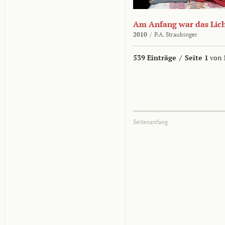
Am Anfang war das Lic
2010
/
P.A. Straubinger
539 Einträge
/
Seite 1
von 
Seitenanfang