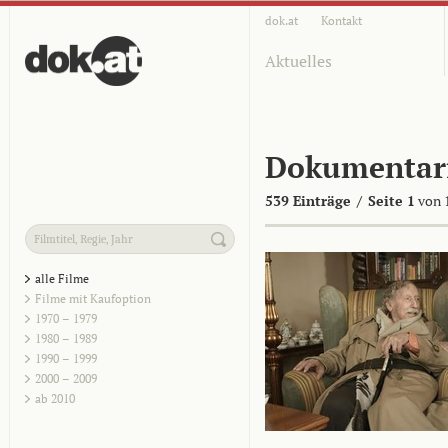
dok.at
Kontakt
Aktuelles
Dokumentar
539 Einträge
/
Seite 1
von 
alle Filme
Filme mit Kaufoption
1970 – 1979
1980 – 1989
1990 – 1999
2000 – 2009
ab 2010