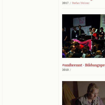
2017
/
Stefan Wolner
#unibrennt - Bildungspr
2010
/