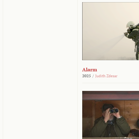
Alarm
2025
/
Judith Zdesar