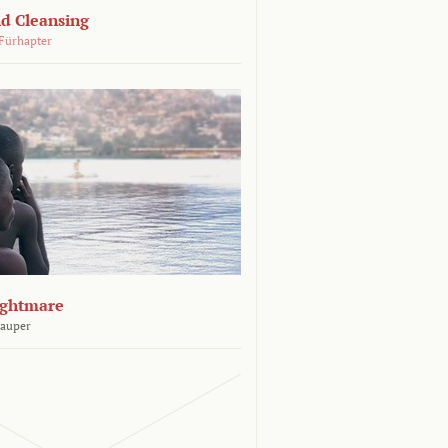
d Cleansing
Fürhapter
ightmare
Sauper