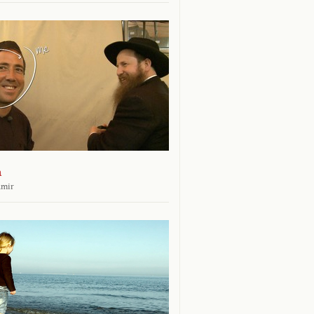
n
amir