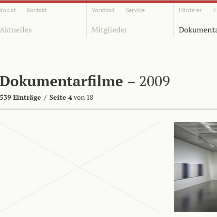
dok.at
Kontakt
Vorstand
Service
Förderer
F
Aktuelles
Mitglieder
Dokumenta
Dokumentarfilme
– 2009
539 Einträge
/
Seite 4
von 18