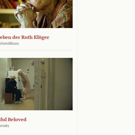
leben der Ruth Klüger
Schmidtkunz
ful Beloved
hinsky