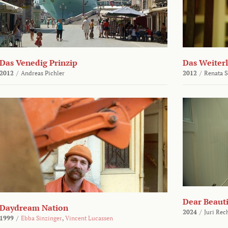
Das Venedig Prinzip
Das Weiter
2012
/
Andreas Pichler
2012
/
Renata 
Dear Beauti
Daydream Nation
2024
/
Juri Rec
1999
/
Ebba Sinzinger
,
Vincent Lucassen