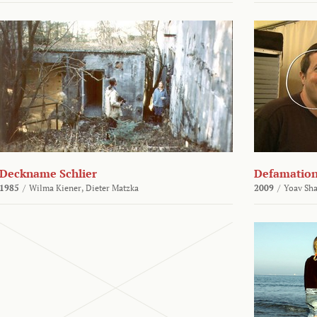
Deckname Schlier
Defamatio
1985
/
Wilma Kiener,
Dieter Matzka
2009
/
Yoav Sh