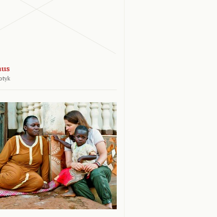
aus
otyk