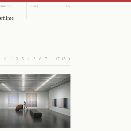
ilmshop
Links
EN
rfilme
1
2
3
4
5
6
7
…
17
18