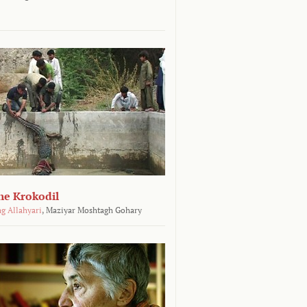
he Krokodil
g Allahyari
,
Maziyar Moshtagh Gohary