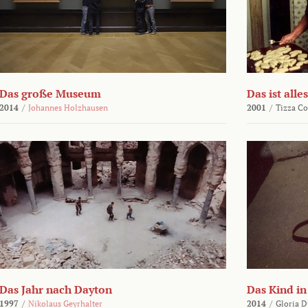
Das große Museum
Das ist alles
2014
/
Johannes Holzhausen
2001
/
Tizza Co
Das Jahr nach Dayton
Das Kind in
1997
/
Nikolaus Geyrhalter
2014
/
Gloria D