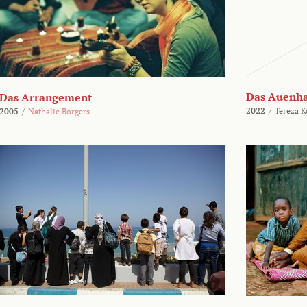
Das Auenh
Das Arrangement
2022
/
Tereza K
2005
/
Nathalie Borgers