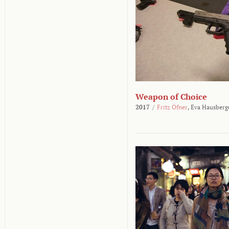
Weapon of Choice
2017
/
Fritz Ofner
,
Eva Hausberg