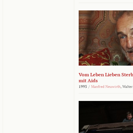
Vom Leben Lieben Sterb
mit Aids
1993
/
Manfred Neuwirth
,
Walter