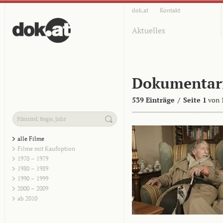
dok.at
Kontakt
Aktuelles
Dokumentar
539 Einträge
/
Seite 1
von 
alle Filme
Filme mit Kaufoption
1970 – 1979
1980 – 1989
1990 – 1999
2000 – 2009
ab 2010