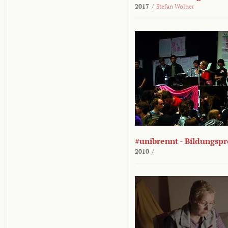
2017
/
Stefan Wolner
#unibrennt - Bildungspr
2010
/