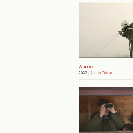
Alarm
2025
/
Judith Zdesar