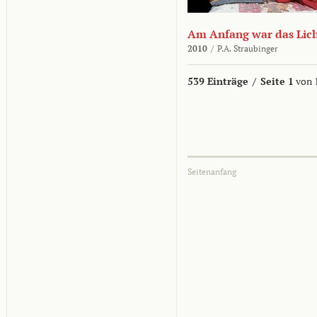
Am Anfang war das Lic
2010
/
P.A. Straubinger
539 Einträge
/
Seite 1
von 
Seitenanfang