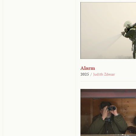
Alarm
2025
/
Judith Zdesar