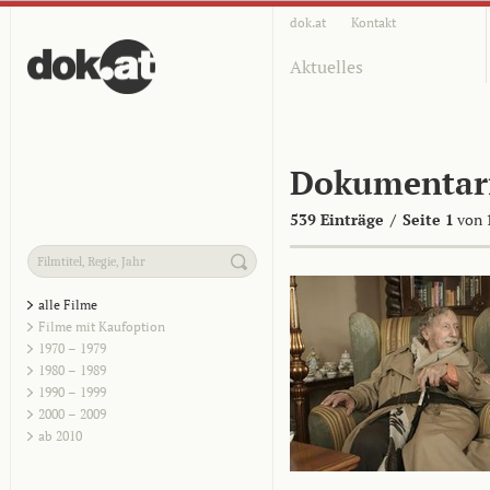
dok.at
Kontakt
Aktuelles
Dokumentar
539 Einträge
/
Seite 1
von 
alle Filme
Filme mit Kaufoption
1970 – 1979
1980 – 1989
1990 – 1999
2000 – 2009
ab 2010