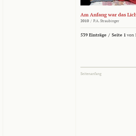
Am Anfang war das Lic
2010
/
P.A. Straubinger
539 Einträge
/
Seite 1
von 
Seitenanfang