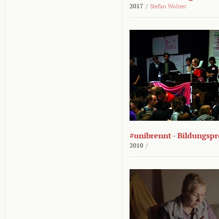
2017
/
Stefan Wolner
#unibrennt - Bildungspr
2010
/