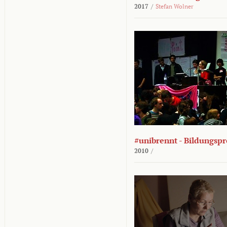
2017
/
Stefan Wolner
#unibrennt - Bildungspr
2010
/