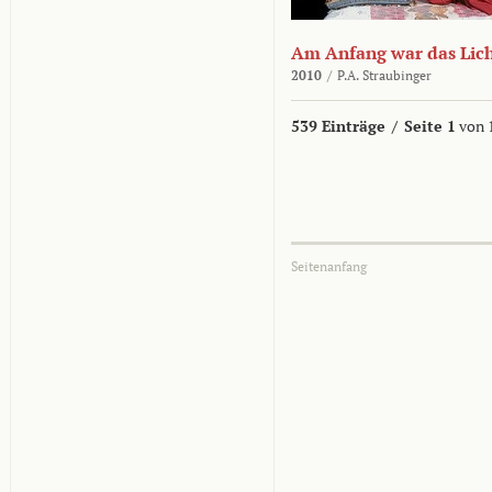
Am Anfang war das Lic
2010
/
P.A. Straubinger
539 Einträge
/
Seite 1
von 
Seitenanfang