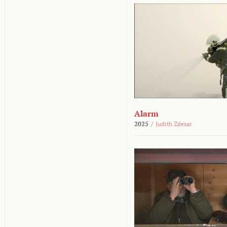
Alarm
2025
/
Judith Zdesar