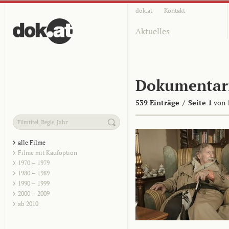
dok.at
Kontakt
Aktuelles
Dokumentar
539 Einträge
/
Seite 1
von 
alle Filme
Filme mit Kaufoption
1970 – 1979
1980 – 1989
1990 – 1999
2000 – 2009
ab 2010