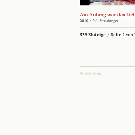
Am Anfang war das Lic
2010
/
P.A. Straubinger
539 Einträge
/
Seite 1
von 
Seitenanfang