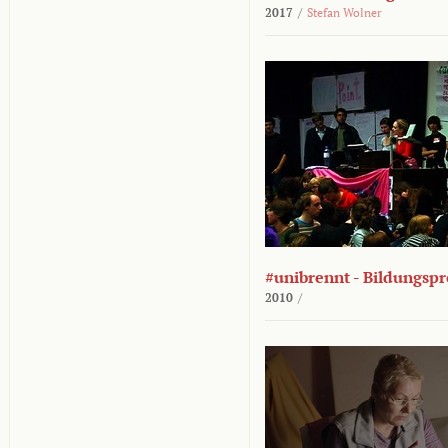
2017
/
Stefan Wolner
#unibrennt - Bildungspr
2010
/