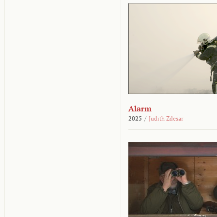
Alarm
2025
/
Judith Zdesar