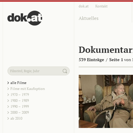
dok.at
Kontakt
Aktuelles
Dokumentar
539 Einträge
/
Seite 1
von 
alle Filme
Filme mit Kaufoption
1970 – 1979
1980 – 1989
1990 – 1999
2000 – 2009
ab 2010