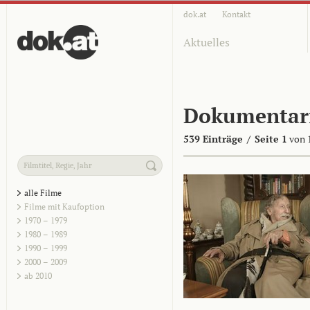
dok.at
Kontakt
Aktuelles
Dokumentar
539 Einträge
/
Seite 1
von 
alle Filme
Filme mit Kaufoption
1970 – 1979
1980 – 1989
1990 – 1999
2000 – 2009
ab 2010