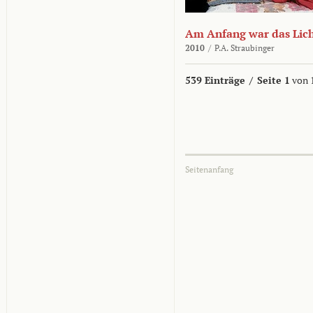
Am Anfang war das Lic
2010
/
P.A. Straubinger
539 Einträge
/
Seite 1
von 
Seitenanfang