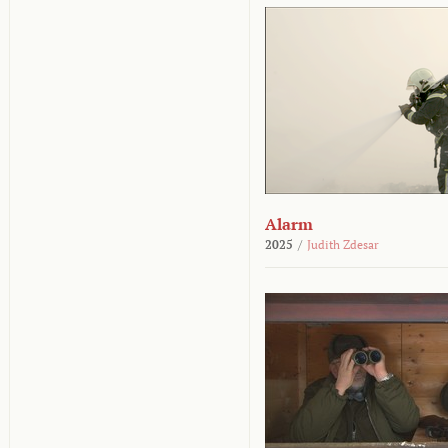
Alarm
2025
/
Judith Zdesar