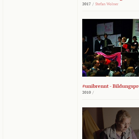
2017
/
Stefan Wolner
#unibrennt - Bildungspr
2010
/