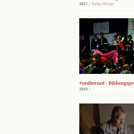
2017
/
Stefan Wolner
#unibrennt - Bildungspr
2010
/