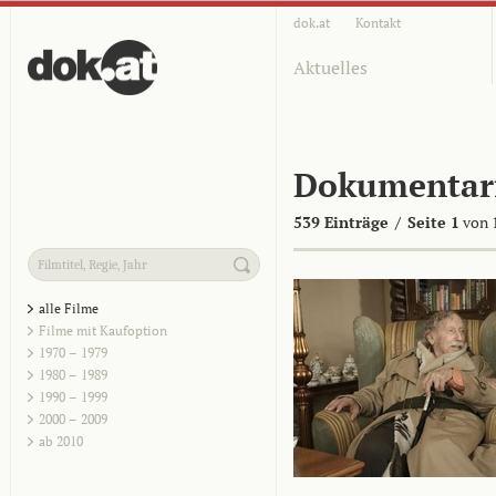
dok.at
Kontakt
Aktuelles
Dokumentar
539 Einträge
/
Seite 1
von 
alle Filme
Filme mit Kaufoption
1970 – 1979
1980 – 1989
1990 – 1999
2000 – 2009
ab 2010