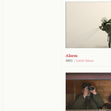
Alarm
2025
/
Judith Zdesar