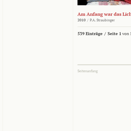
Am Anfang war das Lic
2010
/
P.A. Straubinger
539 Einträge
/
Seite 1
von 
Seitenanfang