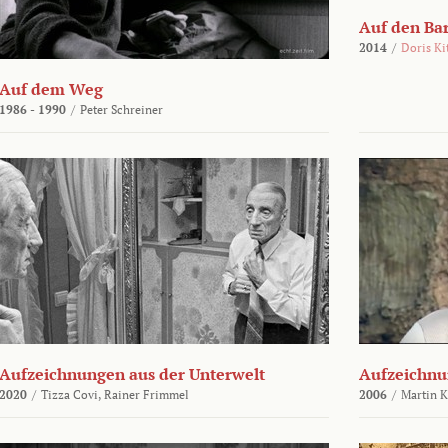
Auf den Ba
2014
/
Doris Ki
Auf dem Weg
1986 - 1990
/
Peter Schreiner
Aufzeichnungen aus der Unterwelt
Aufzeichnu
2020
/
Tizza Covi,
Rainer Frimmel
2006
/
Martin 