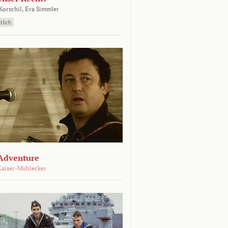
orschil,
Eva Simmler
tlich
Adventure
Kaiser-Mühlecker