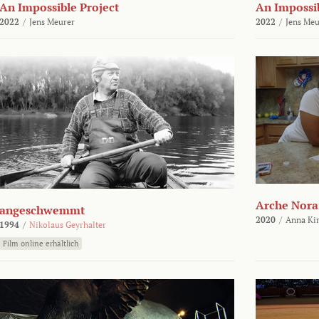
An Impossible Project
An Impossib
2022
/
Jens Meurer
2022
/
Jens Meu
Arche Nora
angeschwemmt
2020
/
Anna Kir
1994
/
Nikolaus Geyrhalter
Film online erhältlich