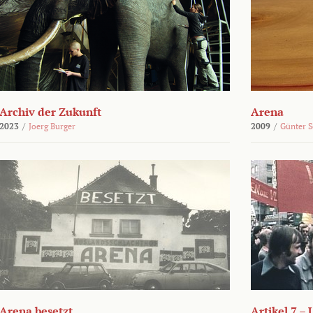
Archiv der Zukunft
Arena
2023
/
Joerg Burger
2009
/
Günter 
Arena besetzt
Artikel 7 –