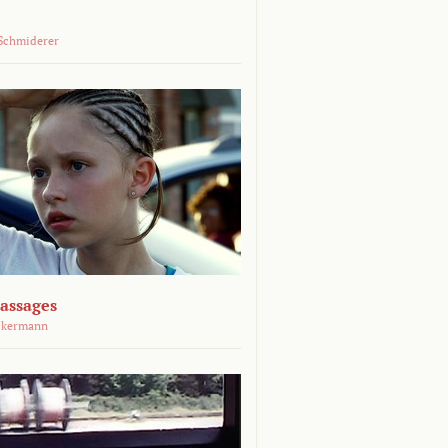
Schmiderer
assages
ckermann