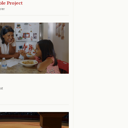
le Project
rer
st