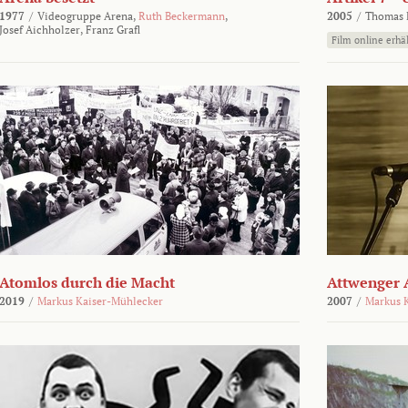
1977
/
Videogruppe Arena,
Ruth Beckermann
,
2005
/
Thomas K
Josef Aichholzer,
Franz Grafl
Film online erhäl
Atomlos durch die Macht
Attwenger 
2019
/
Markus Kaiser-Mühlecker
2007
/
Markus 