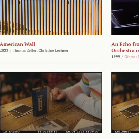
American Wall
An Echo fr
Orchestra 
2022
/
Thomas Zeller,
Christine Lechner
1999
/
Othmar 