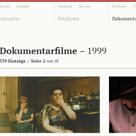
dok.at
Kontakt
Vorstand
Service
Förderer
F
Aktuelles
Mitglieder
Dokumenta
Dokumentarfilme
– 1999
539 Einträge
/
Seite 2
von 18