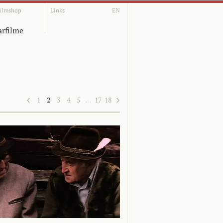
ilmshop
Links
EN
rfilme
1
2
3
4
5
…
17
18