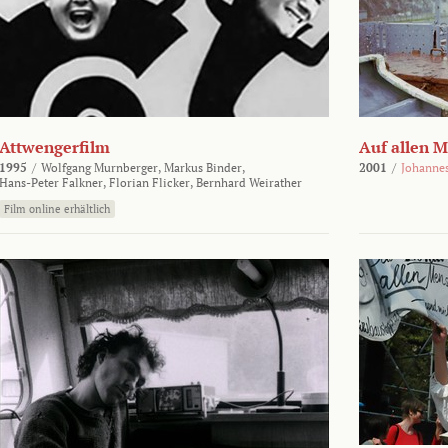
Attwengerfilm
Auf allen 
1995
/
Wolfgang Murnberger,
Markus Binder,
2001
/
Johanne
Hans-Peter Falkner,
Florian Flicker,
Bernhard Weirather
Film online erhältlich