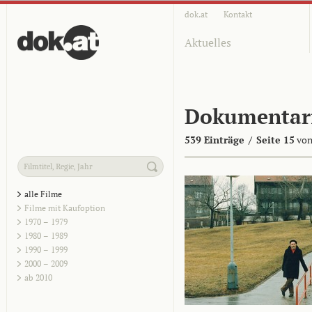
dok.at
Kontakt
Aktuelles
Dokumentar
539 Einträge
/
Seite 15
von
alle Filme
Filme mit Kaufoption
1970 – 1979
1980 – 1989
1990 – 1999
2000 – 2009
ab 2010