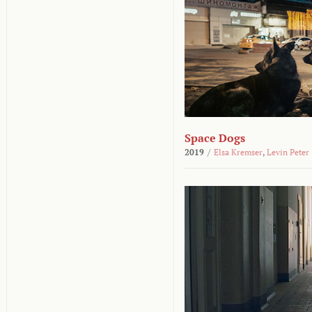
Space Dogs
2019
/
Elsa Kremser
,
Levin Peter