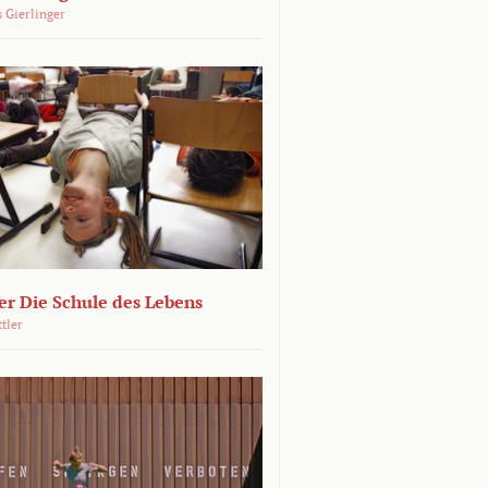
 Gierlinger
r Die Schule des Lebens
ttler