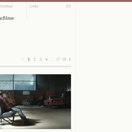
ilmshop
Links
EN
rfilme
1
2
3
4
…
17
18