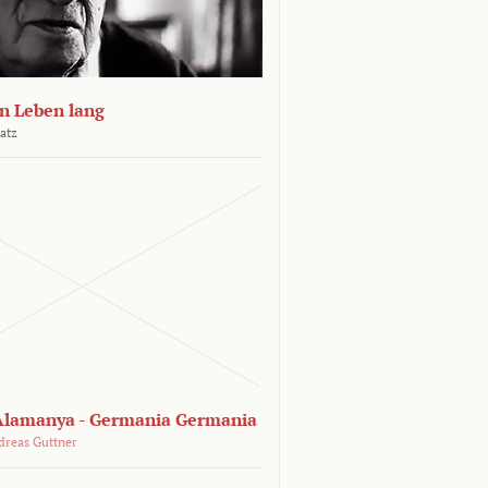
n Leben lang
atz
lamanya - Germania Germania
dreas Guttner