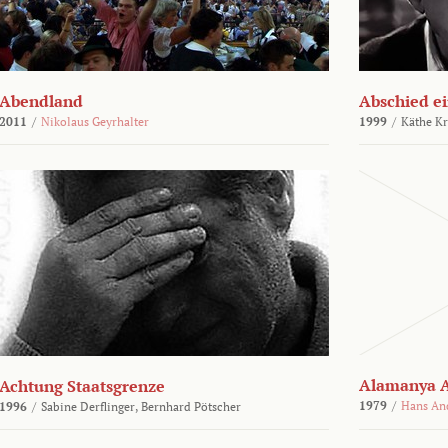
Abendland
Abschied ei
2011
/
Nikolaus Geyrhalter
1999
/
Käthe Kr
Alamanya A
Achtung Staatsgrenze
1979
/
Hans An
1996
/
Sabine Derflinger,
Bernhard Pötscher