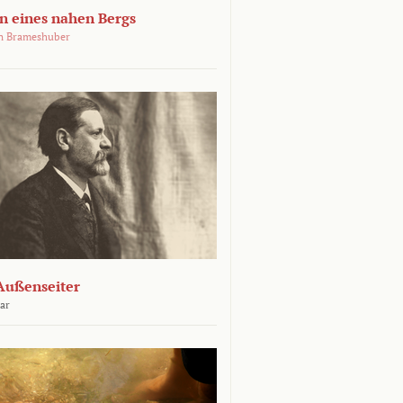
 eines nahen Bergs
an Brameshuber
Außenseiter
ar