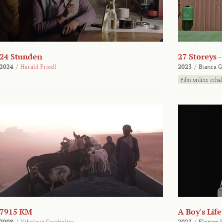
24 Stunden
27 Storeys 
2024
/
Harald Friedl
2023
/
Bianca G
Film online erhäl
7915 KM
A Boy's Life
2008
/
Nikolaus Geyrhalter
2023
/
Florian 