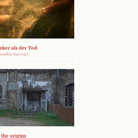
ärker als der Tod
 Josefine Marchart
the origins