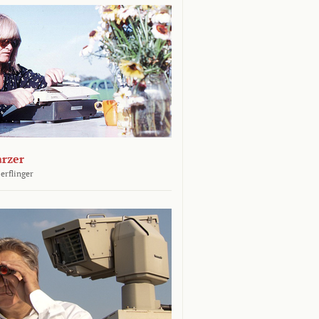
arzer
erflinger