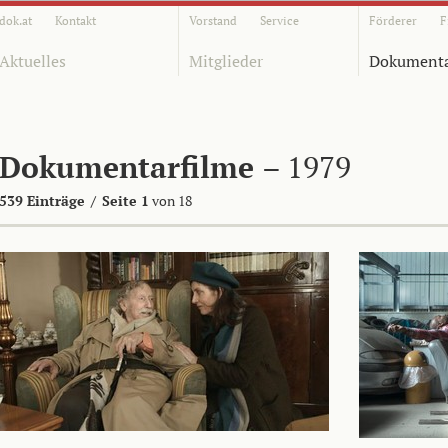
dok.at
Kontakt
Vorstand
Service
Förderer
F
Aktuelles
Mitglieder
Dokumenta
Dokumentarfilme
– 1979
539 Einträge
/
Seite 1
von 18