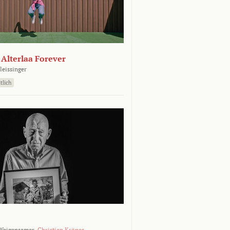
- Alterlaa Forever
leissinger
tlich
Weigensamer,
Christian Krönes