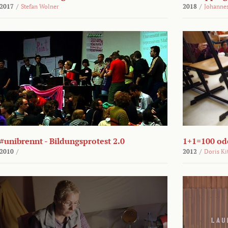
2017
/
Stefan Wolner
2018
/
Johannes
#unibrennt - Bildungsprotest 2.0
1+1=100 ode
2010
/
2012
/
Doris Ki