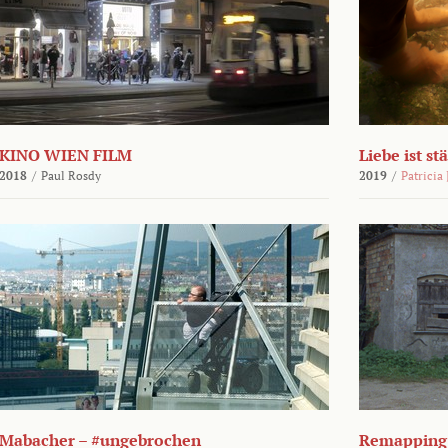
KINO WIEN FILM
Liebe ist st
2018
/
Paul Rosdy
2019
/
Patricia
Mabacher – #ungebrochen
Remapping 