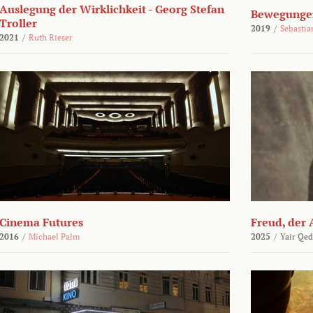
Auslegung der Wirklichkeit - Georg Stefan
Bewegungen
Troller
2019
/
Sebasti
2021
/
Ruth Rieser
Cinema Futures
Freud, der 
2016
/
Michael Palm
2025
/
Yair Qed