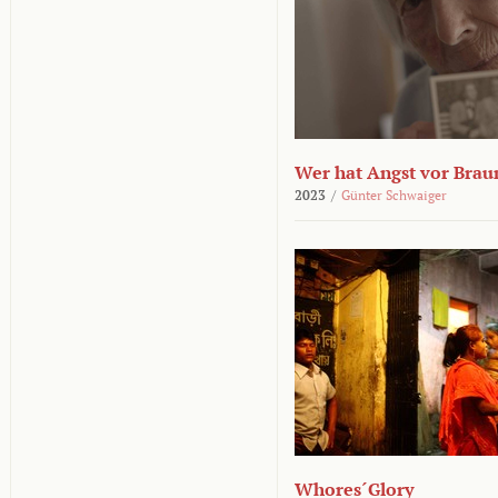
Wer hat Angst vor Brau
2023
/
Günter Schwaiger
Whores´Glory