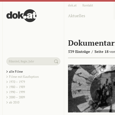
dok.at
Kontakt
Aktuelles
Dokumentar
539 Einträge
/
Seite 18
von
alle Filme
Filme mit Kaufoption
1970 – 1979
1980 – 1989
1990 – 1999
2000 – 2009
ab 2010