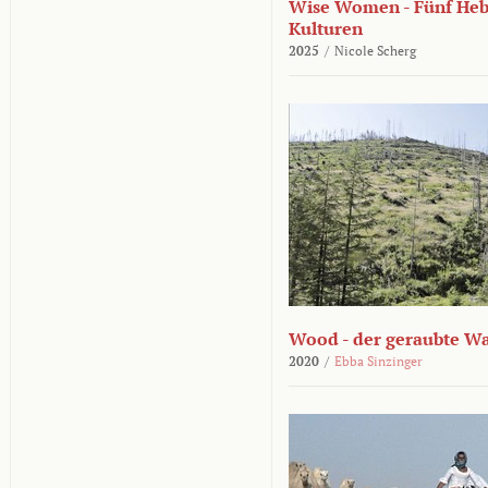
Wise Women - Fünf He
Kulturen
2025
/
Nicole Scherg
Wood - der geraubte W
2020
/
Ebba Sinzinger