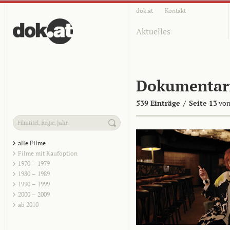
dok.at
Kontakt
Aktuelles
Dokumentar
539 Einträge
/
Seite 13
von
alle Filme
Filme mit Kaufoption
1970 – 1979
1980 – 1989
1990 – 1999
2000 – 2009
ab 2010