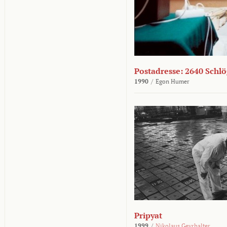
Postadresse: 2640 Schl
1990
/
Egon Humer
Pripyat
1999
/
Nikolaus Geyrhalter