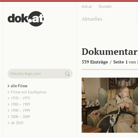
dok.at
Kontakt
Aktuelles
Dokumentar
539 Einträge
/
Seite 1
von 
alle Filme
Filme mit Kaufoption
1970 – 1979
1980 – 1989
1990 – 1999
2000 – 2009
ab 2010