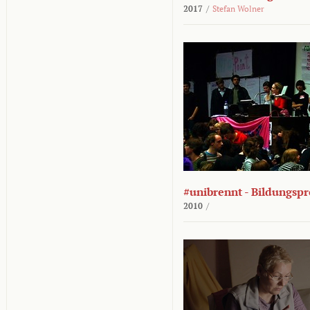
2017
/
Stefan Wolner
#unibrennt - Bildungspr
2010
/