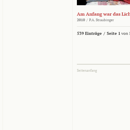
Am Anfang war das Lic
2010
/
P.A. Straubinger
539 Einträge
/
Seite 1
von 
Seitenanfang