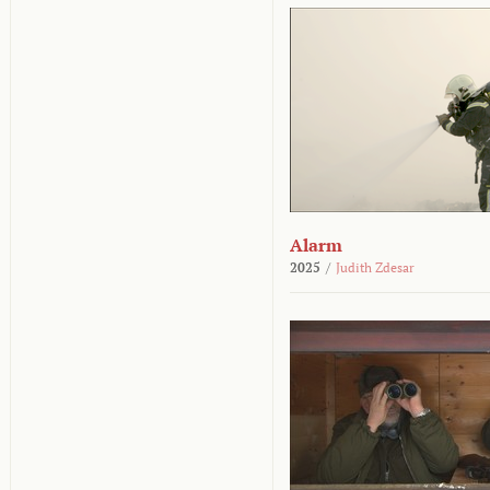
Alarm
2025
/
Judith Zdesar