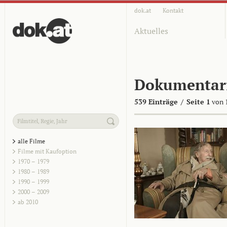
dok.at
Kontakt
Aktuelles
Dokumentar
539 Einträge
/
Seite 1
von 
alle Filme
Filme mit Kaufoption
1970 – 1979
1980 – 1989
1990 – 1999
2000 – 2009
ab 2010