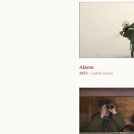
Alarm
2025
/
Judith Zdesar