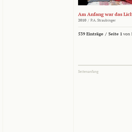
Am Anfang war das Lic
2010
/
P.A. Straubinger
539 Einträge
/
Seite 1
von 
Seitenanfang