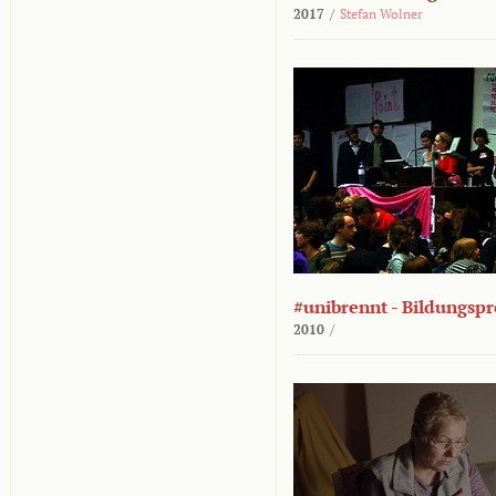
2017
/
Stefan Wolner
#unibrennt - Bildungspr
2010
/