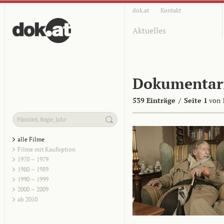
dok.at
Kontakt
Aktuelles
Dokumentar
539 Einträge
/
Seite 1
von 
alle Filme
Filme mit Kaufoption
1970 – 1979
1980 – 1989
1990 – 1999
2000 – 2009
ab 2010