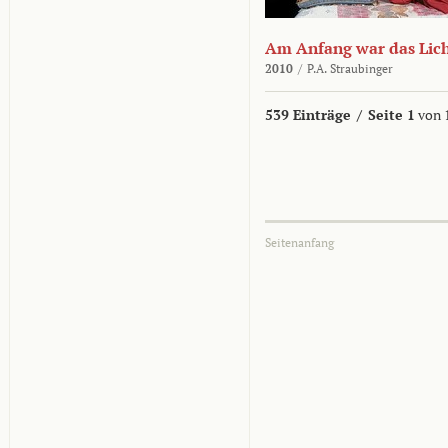
Am Anfang war das Lic
2010
/
P.A. Straubinger
539 Einträge
/
Seite 1
von 
Seitenanfang