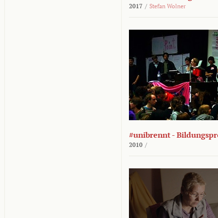
2017
/
Stefan Wolner
#unibrennt - Bildungspr
2010
/