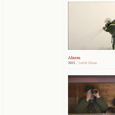
Alarm
2025
/
Judith Zdesar