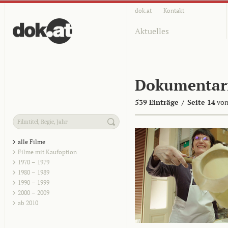
dok.at
Kontakt
Aktuelles
Dokumentar
539 Einträge
/
Seite 14
von
alle Filme
Filme mit Kaufoption
1970 – 1979
1980 – 1989
1990 – 1999
2000 – 2009
ab 2010