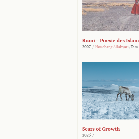
Rumi – Poesie des Islam
2007
/
Houchang Allahyari
,
Tom-
Scars of Growth
2025
/