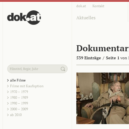
dok.at
Kontakt
Aktuelles
Dokumentar
539 Einträge
/
Seite 1
von 
alle Filme
Filme mit Kaufoption
1970 – 1979
1980 – 1989
1990 – 1999
2000 – 2009
ab 2010