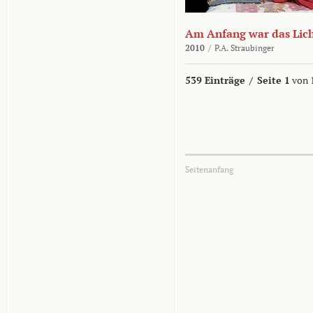
Am Anfang war das Lic
2010
/
P.A. Straubinger
539 Einträge
/
Seite 1
von 
Seitenanfang