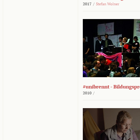
2017
/
Stefan Wolner
#unibrennt - Bildungspr
2010
/