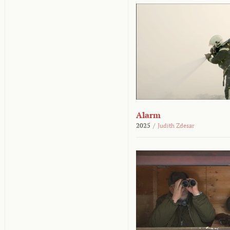
Alarm
2025
/
Judith Zdesar