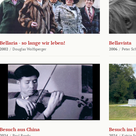
Bellaria - so lange wir leben!
Bellavista
2002
/
Douglas Wolfsperger
2006
/
Peter Sc
Besuch aus China
Besuch im 
2024
/
Paul Rosdy
2024
/
Katrin S