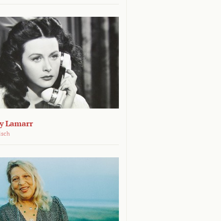
dy Lamarr
isch