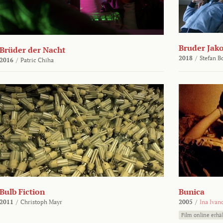
Bruder Jako
Brüder der Nacht
2018
/
Stefan 
2016
/
Patric Chiha
Bulb Fiction
Bunica
2011
/
Christoph Mayr
2005
/
Ina Ivan
Film online erhäl