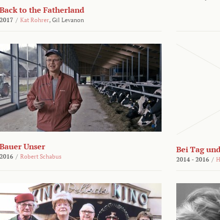
Back to the Fatherland
2017
/
Kat Rohrer
,
Gil Levanon
Bauer Unser
Bei Tag und
2016
/
Robert Schabus
2014 - 2016
/
H