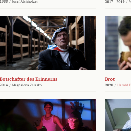
1988
/
Josef Aichholzer
2017 - 2019
/
M
Botschafter des Erinnerns
Brot
2014
/
Magdalena Żelasko
2020
/
Harald F