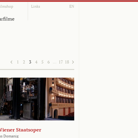
ilmshop
Links
EN
rfilme
1
2
3
4
5
6
…
17
18
Wiener Staatsoper
us Domanig