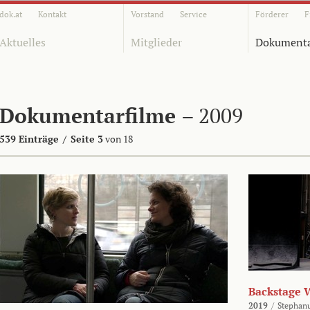
dok.at
Kontakt
Vorstand
Service
Förderer
F
Aktuelles
Mitglieder
Dokumenta
Dokumentarfilme
– 2009
539 Einträge
/
Seite 3
von 18
Backstage 
2019
/
Stephan