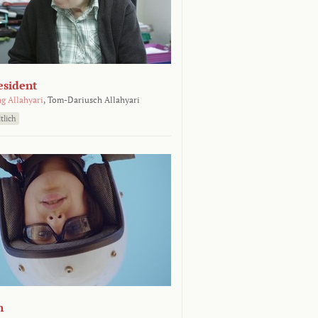
esident
g Allahyari
,
Tom-Dariusch Allahyari
tlich
n