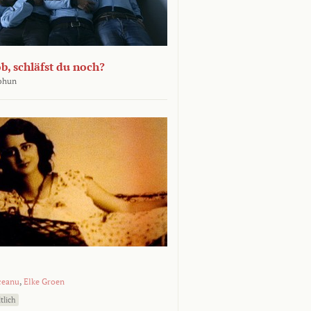
b, schläfst du noch?
Bohun
ceanu
,
Elke Groen
tlich