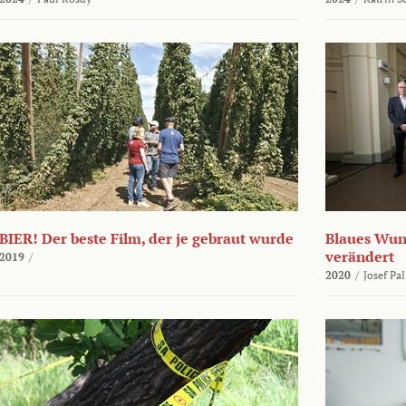
BIER! Der beste Film, der je gebraut wurde
Blaues Wund
verändert
2019
/
2020
/
Josef Pa