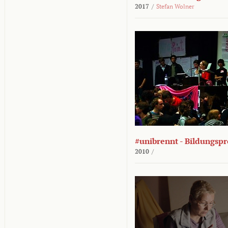
2017
/
Stefan Wolner
#unibrennt - Bildungspr
2010
/