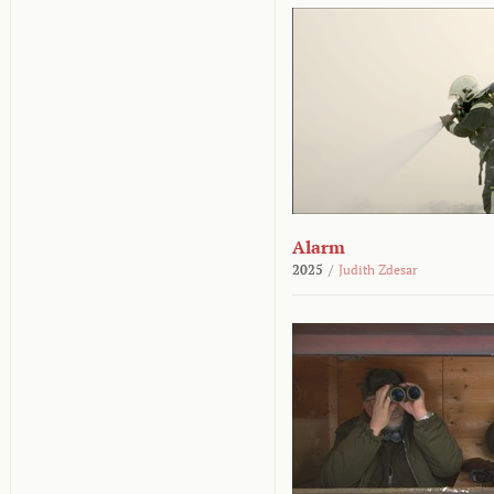
Alarm
2025
/
Judith Zdesar