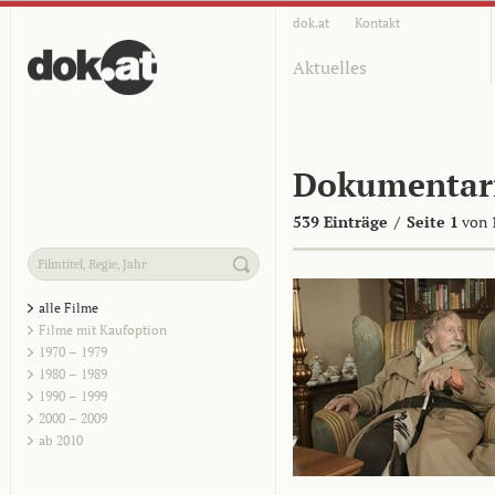
dok.at
Kontakt
Aktuelles
Dokumentar
539 Einträge
/
Seite 1
von 
alle Filme
Filme mit Kaufoption
1970 – 1979
1980 – 1989
1990 – 1999
2000 – 2009
ab 2010