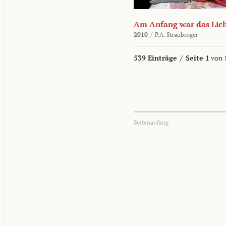
Am Anfang war das Lic
2010
/
P.A. Straubinger
539 Einträge
/
Seite 1
von 
Seitenanfang