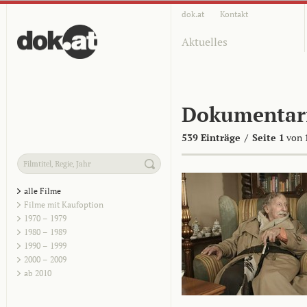
dok.at
Kontakt
Aktuelles
Dokumentar
539 Einträge
/
Seite 1
von 
alle Filme
Filme mit Kaufoption
1970 – 1979
1980 – 1989
1990 – 1999
2000 – 2009
ab 2010