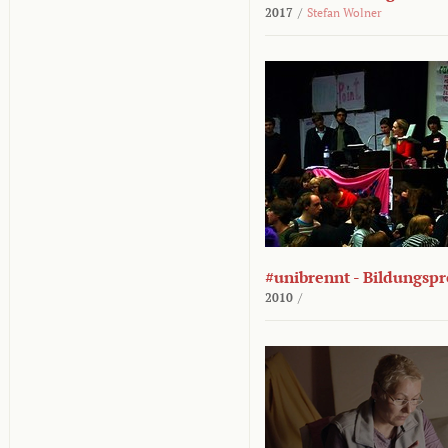
2017
/
Stefan Wolner
#unibrennt - Bildungspr
2010
/