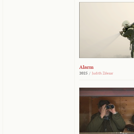
Alarm
2025
/
Judith Zdesar