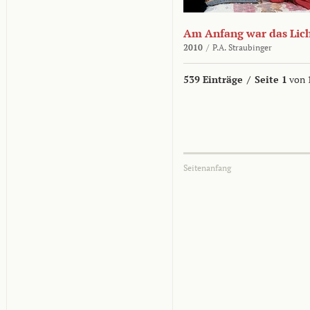
Am Anfang war das Lic
2010
/
P.A. Straubinger
539 Einträge
/
Seite 1
von 
Seitenanfang