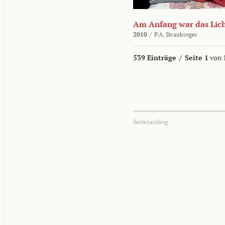
Am Anfang war das Lic
2010
/
P.A. Straubinger
539 Einträge
/
Seite 1
von 
Seitenanfang