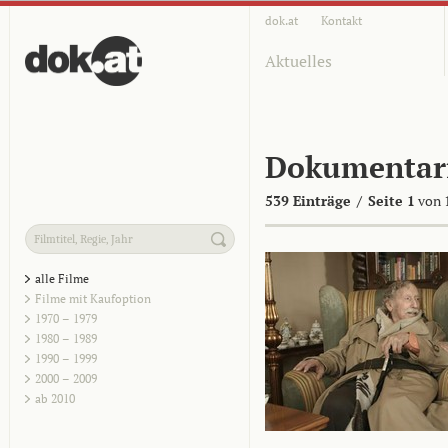
dok.at
Kontakt
Aktuelles
Dokumentar
539 Einträge
/
Seite 1
von 
alle Filme
Filme mit Kaufoption
1970 – 1979
1980 – 1989
1990 – 1999
2000 – 2009
ab 2010