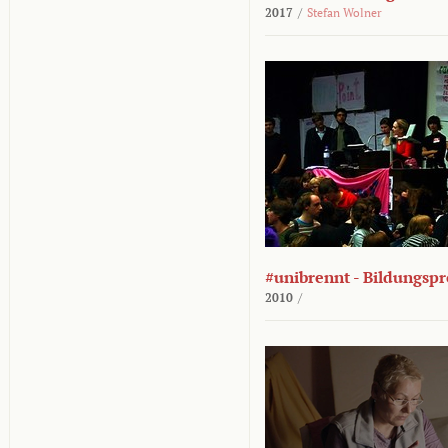
2017
/
Stefan Wolner
#unibrennt - Bildungspr
2010
/