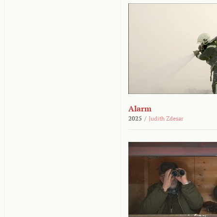
Alarm
2025
/
Judith Zdesar