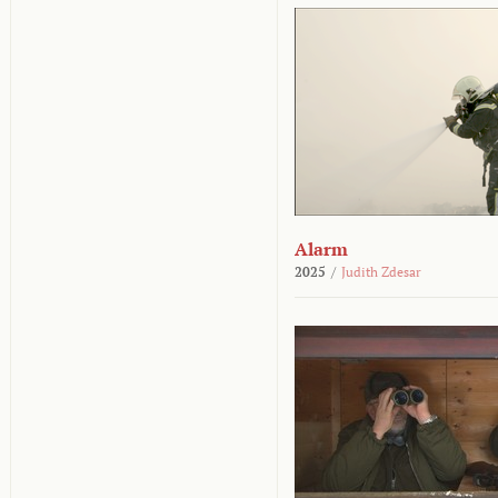
Alarm
2025
/
Judith Zdesar