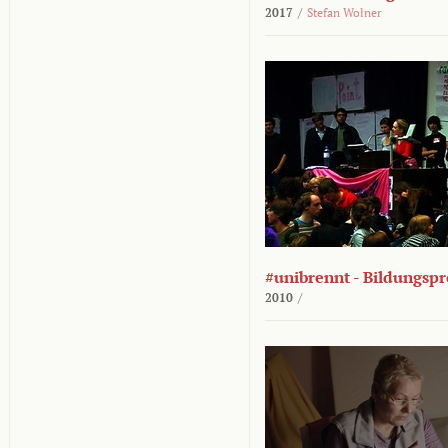
2017
/
Stefan Wolner
#unibrennt - Bildungspr
2010
/