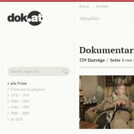
dok.at
Kontakt
Aktuelles
Dokumentar
539 Einträge
/
Seite 1
von 
alle Filme
Filme mit Kaufoption
1970 – 1979
1980 – 1989
1990 – 1999
2000 – 2009
ab 2010