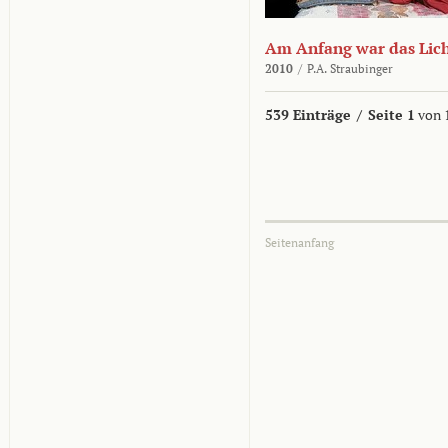
Am Anfang war das Lic
2010
/
P.A. Straubinger
539 Einträge
/
Seite 1
von 
Seitenanfang