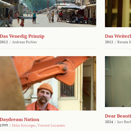
Das Venedig Prinzip
Das Weiter
2012
/
Andreas Pichler
2012
/
Renata 
Dear Beauti
Daydream Nation
2024
/
Juri Rec
1999
/
Ebba Sinzinger
,
Vincent Lucassen