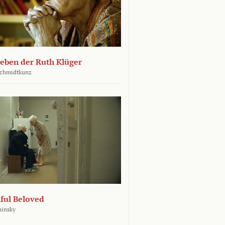
leben der Ruth Klüger
Schmidtkunz
ful Beloved
hinsky