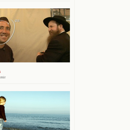
n
amir