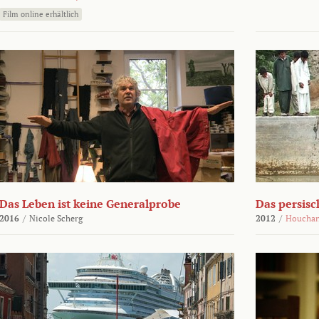
Film online erhältlich
Das Leben ist keine Generalprobe
Das persisc
2016
/
Nicole Scherg
2012
/
Houchan