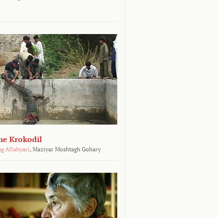
he Krokodil
g Allahyari
,
Maziyar Moshtagh Gohary