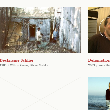
Deckname Schlier
Defamatio
1985
/
Wilma Kiener,
Dieter Matzka
2009
/
Yoav Sh