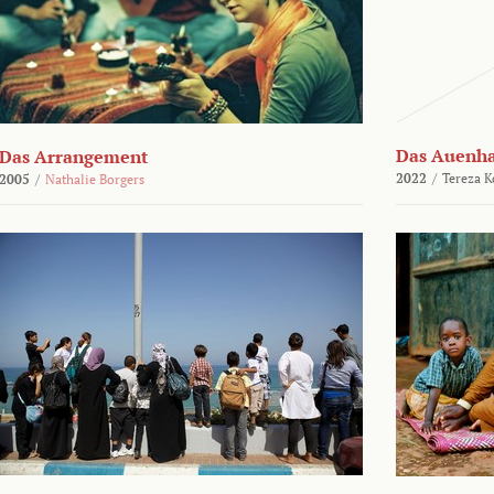
Das Auenh
Das Arrangement
2022
/
Tereza K
2005
/
Nathalie Borgers