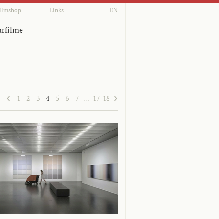
ilmshop
Links
EN
rfilme
1
2
3
4
5
6
7
…
17
18