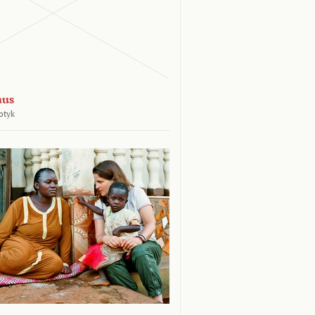
aus
otyk