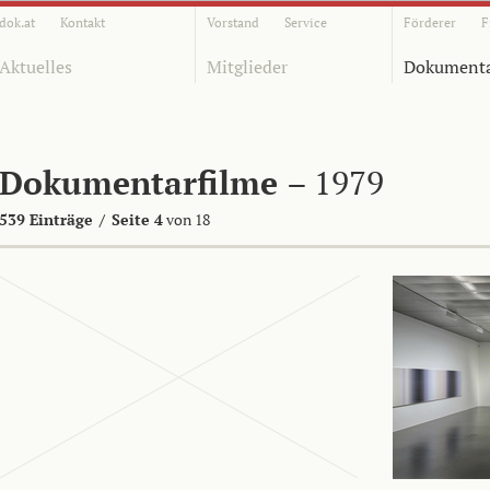
dok.at
Kontakt
Vorstand
Service
Förderer
F
Aktuelles
Mitglieder
Dokumenta
Dokumentarfilme
– 1979
539 Einträge
/
Seite 4
von 18