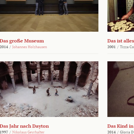
Das große Museum
Das ist alles
2014
/
Johannes Holzhausen
2001
/
Tizza Co
Das Jahr nach Dayton
Das Kind in
1997
/
Nikolaus Geyrhalter
2014
/
Gloria D