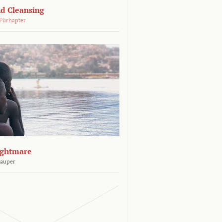
d Cleansing
Fürhapter
ightmare
Sauper