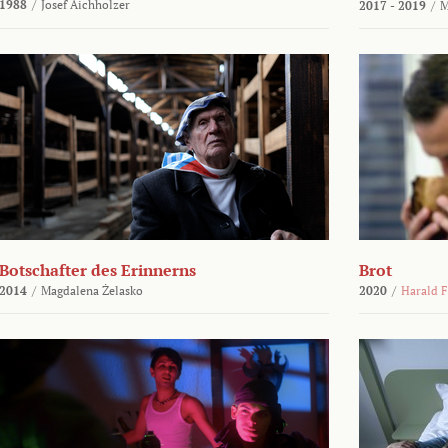
1988
/
Josef Aichholzer
2017 - 2019
/
M
Botschafter des Erinnerns
Brot
2014
/
Magdalena Żelasko
2020
/
Harald F