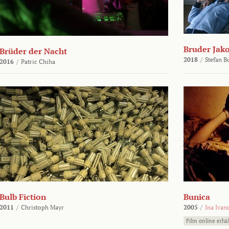
Bruder Jako
Brüder der Nacht
2018
/
Stefan 
2016
/
Patric Chiha
Bulb Fiction
Bunica
2011
/
Christoph Mayr
2005
/
Ina Ivan
Film online erhäl