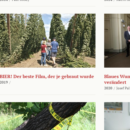
BIER! Der beste Film, der je gebraut wurde
Blaues Wund
verändert
2019
/
2020
/
Josef Pa