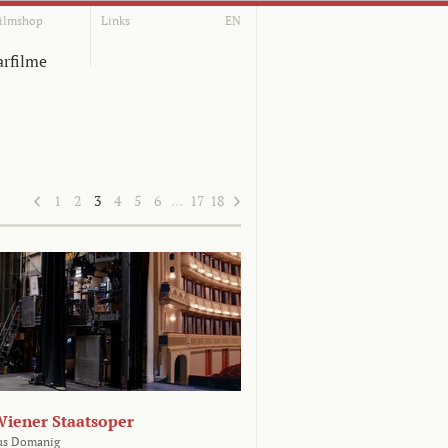
ilmshop
Links
EN
rfilme
1
2
3
4
5
6
…
17
18
Wiener Staatsoper
us Domanig