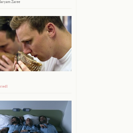
aryam Zaree
riedl