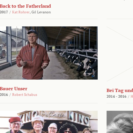
Back to the Fatherland
2017
/
Kat Rohrer
,
Gil Levanon
Bauer Unser
Bei Tag und
2016
/
Robert Schabus
2014 - 2016
/
H