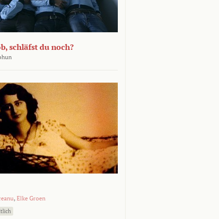
b, schläfst du noch?
Bohun
ceanu
,
Elke Groen
tlich