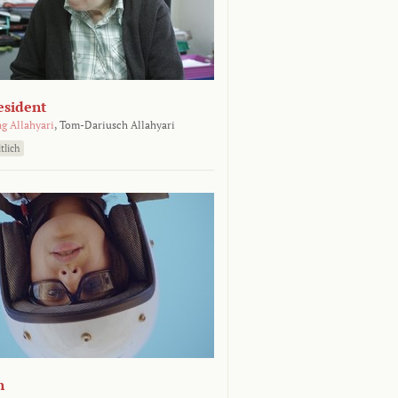
esident
g Allahyari
,
Tom-Dariusch Allahyari
tlich
n