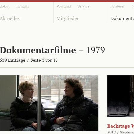
dok.at
Kontakt
Vorstand
Service
Förderer
F
Aktuelles
Mitglieder
Dokumenta
Dokumentarfilme
– 1979
539 Einträge
/
Seite 3
von 18
Backstage 
2019
/
Stephan