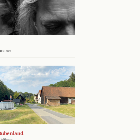
hreiner
Bubenland
chlösser