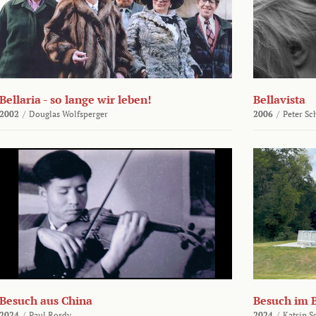
Bellaria - so lange wir leben!
Bellavista
2002
/
Douglas Wolfsperger
2006
/
Peter Sc
Besuch aus China
Besuch im 
2024
/
Paul Rosdy
2024
/
Katrin S