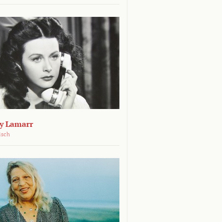
dy Lamarr
isch