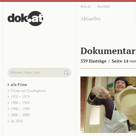
dok.at
Kontakt
Aktuelles
Dokumentar
539 Einträge
/
Seite 14
von
alle Filme
Filme mit Kaufoption
1970 – 1979
1980 – 1989
1990 – 1999
2000 – 2009
ab 2010