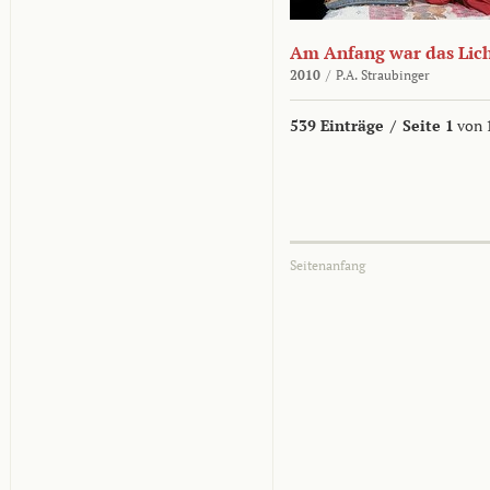
Am Anfang war das Lic
2010
/
P.A. Straubinger
539 Einträge
/
Seite 1
von 
Seitenanfang