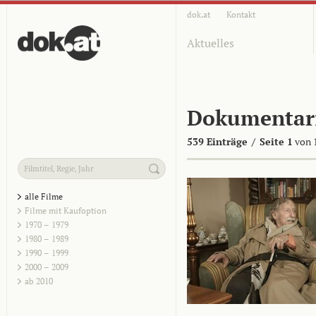
dok.at
Kontakt
Aktuelles
Dokumentar
539 Einträge
/
Seite 1
von 
alle Filme
Filme mit Kaufoption
1970 – 1979
1980 – 1989
1990 – 1999
2000 – 2009
ab 2010