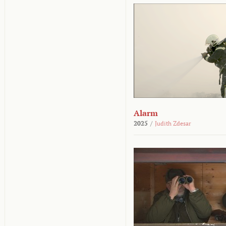
Alarm
2025
/
Judith Zdesar