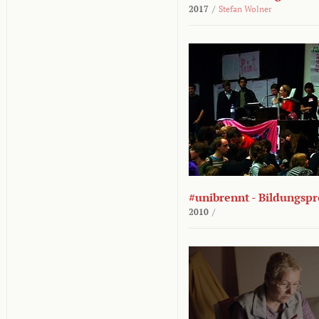
2017
/
Stefan Wolner
#unibrennt - Bildungspr
2010
/