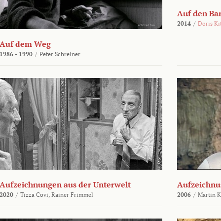
Auf den Ba
2014
/
Doris Ki
Auf dem Weg
1986 - 1990
/
Peter Schreiner
Aufzeichnungen aus der Unterwelt
Aufzeichnu
2020
/
Tizza Covi,
Rainer Frimmel
2006
/
Martin 