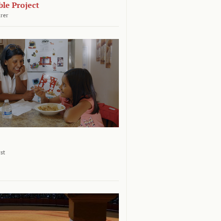
le Project
rer
st