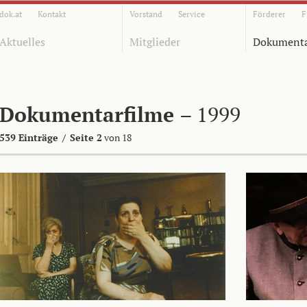
dok.at
Kontakt
Vorstand
Service
Förderer
F
Aktuelles
Mitglieder
Dokumenta
Dokumentarfilme
– 1999
539 Einträge
/
Seite 2
von 18