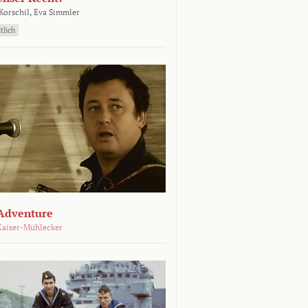
orschil,
Eva Simmler
tlich
Adventure
Kaiser-Mühlecker