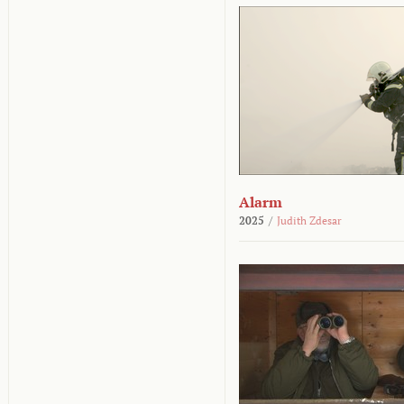
Alarm
2025
/
Judith Zdesar