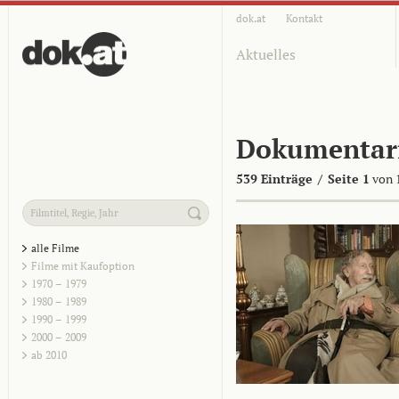
dok.at
Kontakt
Aktuelles
Dokumentar
539 Einträge
/
Seite 1
von 
alle Filme
Filme mit Kaufoption
1970 – 1979
1980 – 1989
1990 – 1999
2000 – 2009
ab 2010