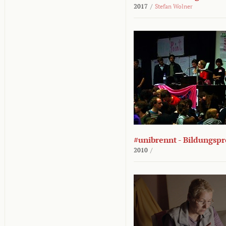
2017
/
Stefan Wolner
#unibrennt - Bildungspr
2010
/