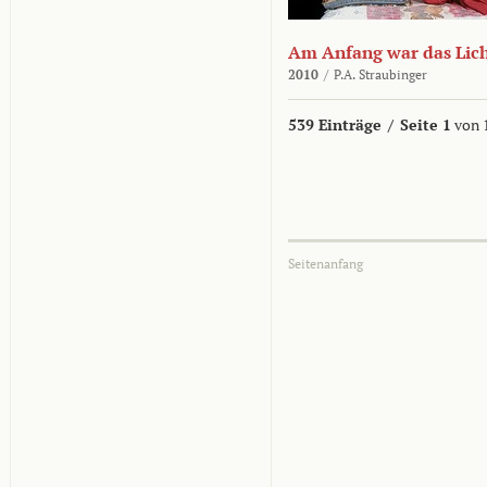
Am Anfang war das Lic
2010
/
P.A. Straubinger
539 Einträge
/
Seite 1
von 
Seitenanfang