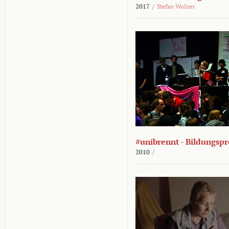
2017
/
Stefan Wolner
#unibrennt - Bildungspr
2010
/