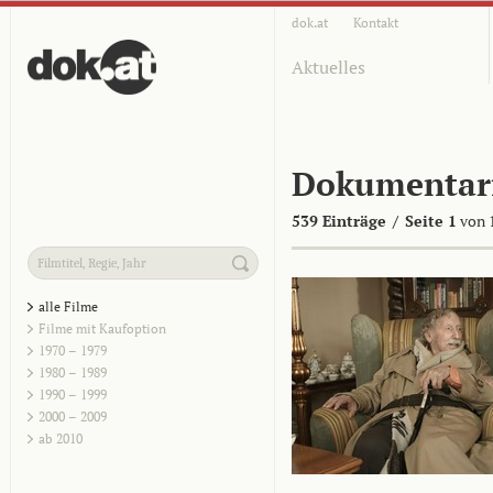
dok.at
Kontakt
Aktuelles
Dokumentar
539 Einträge
/
Seite 1
von 
alle Filme
Filme mit Kaufoption
1970 – 1979
1980 – 1989
1990 – 1999
2000 – 2009
ab 2010