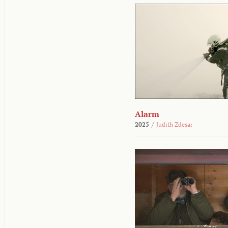
Alarm
2025
/
Judith Zdesar