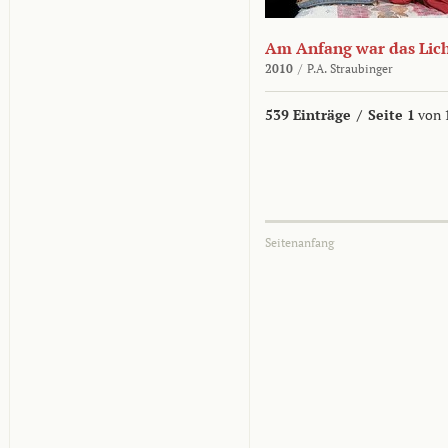
Am Anfang war das Lic
2010
/
P.A. Straubinger
539 Einträge
/
Seite 1
von 
Seitenanfang