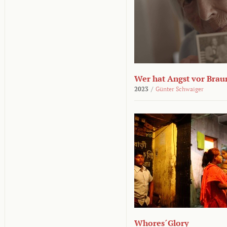
Wer hat Angst vor Brau
2023
/
Günter Schwaiger
Whores´Glory