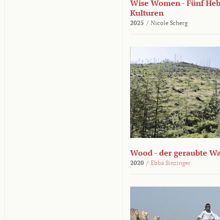
Wise Women - Fünf He
Kulturen
2025
/
Nicole Scherg
Wood - der geraubte W
2020
/
Ebba Sinzinger