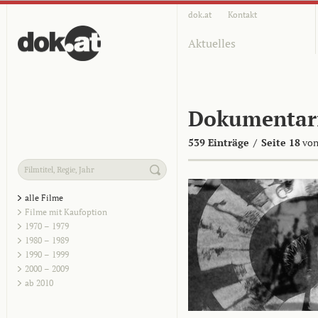
dok.at
Kontakt
Aktuelles
Dokumentar
539 Einträge
/
Seite 18
von
alle Filme
Filme mit Kaufoption
1970 – 1979
1980 – 1989
1990 – 1999
2000 – 2009
ab 2010