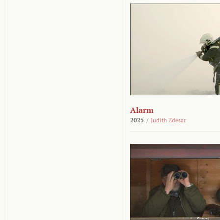
Alarm
2025
/
Judith Zdesar