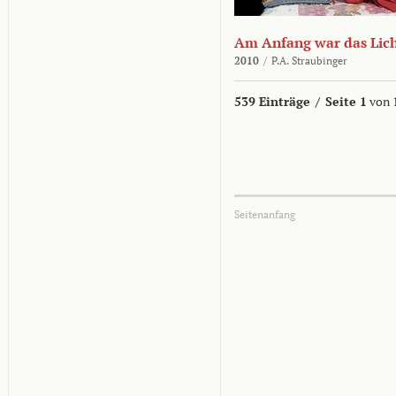
Am Anfang war das Lic
2010
/
P.A. Straubinger
539 Einträge
/
Seite 1
von 
Seitenanfang