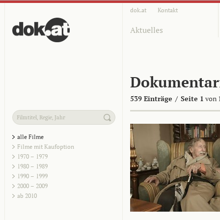
dok.at
Kontakt
Aktuelles
Dokumentar
539 Einträge
/
Seite 1
von 
alle Filme
Filme mit Kaufoption
1970 – 1979
1980 – 1989
1990 – 1999
2000 – 2009
ab 2010