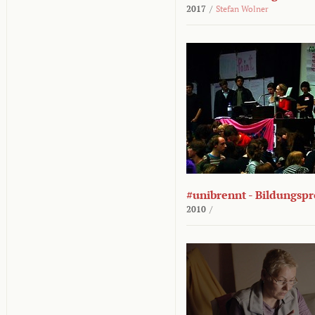
2017
/
Stefan Wolner
#unibrennt - Bildungspr
2010
/