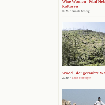
Wise Women - Fünf He
Kulturen
2025
/
Nicole Scherg
Wood - der geraubte W
2020
/
Ebba Sinzinger