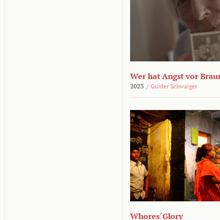
Wer hat Angst vor Brau
2023
/
Günter Schwaiger
Whores´Glory