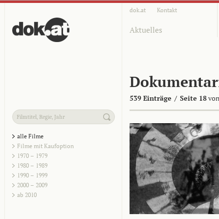
dok.at
Kontakt
Aktuelles
Dokumentar
539 Einträge
/
Seite 18
von
alle Filme
Filme mit Kaufoption
1970 – 1979
1980 – 1989
1990 – 1999
2000 – 2009
ab 2010