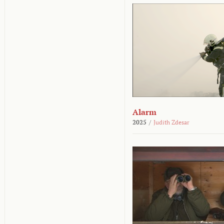
Alarm
2025
/
Judith Zdesar