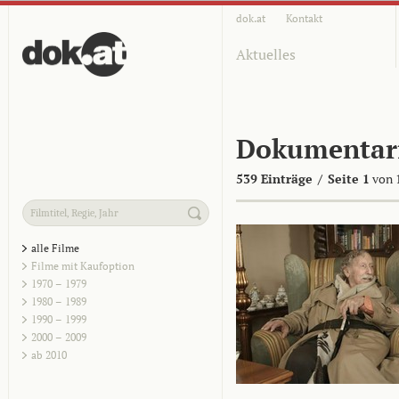
dok.at
Kontakt
Aktuelles
Dokumentar
539 Einträge
/
Seite 1
von 
alle Filme
Filme mit Kaufoption
1970 – 1979
1980 – 1989
1990 – 1999
2000 – 2009
ab 2010