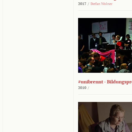
2017
/
Stefan Wolner
#unibrennt - Bildungspr
2010
/