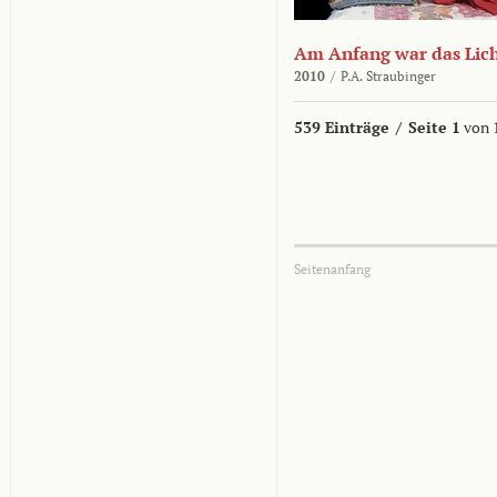
Am Anfang war das Lic
2010
/
P.A. Straubinger
539 Einträge
/
Seite 1
von 
Seitenanfang