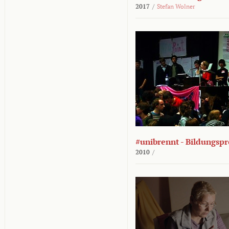
2017
/
Stefan Wolner
#unibrennt - Bildungspr
2010
/