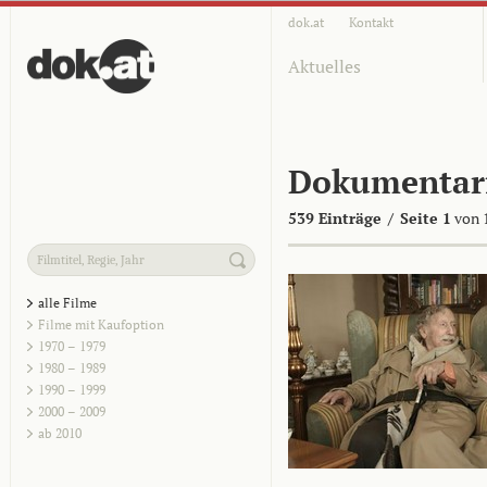
dok.at
Kontakt
Aktuelles
Dokumentar
539 Einträge
/
Seite 1
von 
alle Filme
Filme mit Kaufoption
1970 – 1979
1980 – 1989
1990 – 1999
2000 – 2009
ab 2010