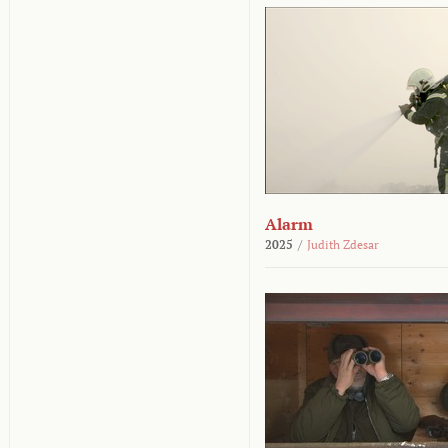
Alarm
2025
/
Judith Zdesar