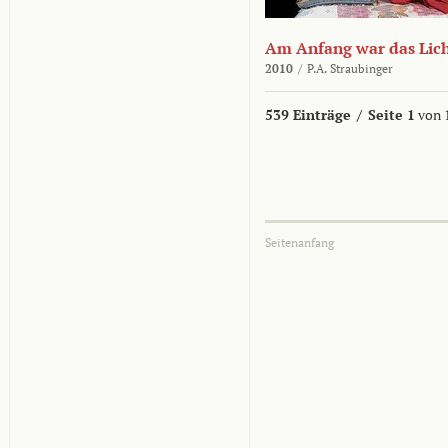
Am Anfang war das Lic
2010
/
P.A. Straubinger
539 Einträge
/
Seite 1
von 
Seitenanfang