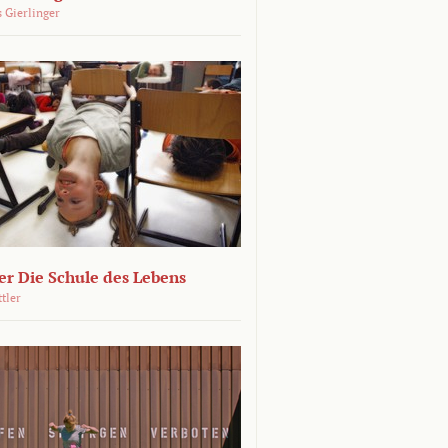
 Gierlinger
r Die Schule des Lebens
ttler