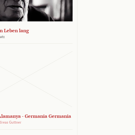
n Leben lang
atz
lamanya - Germania Germania
dreas Guttner