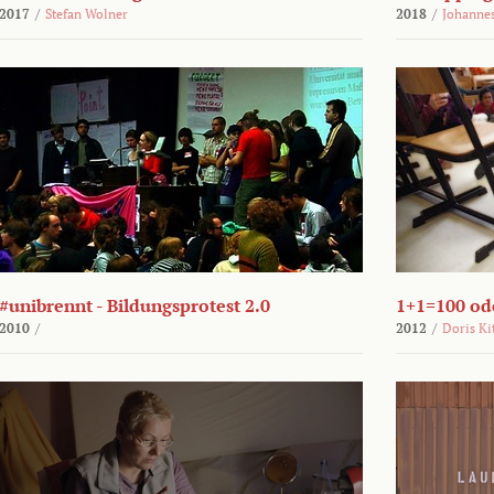
2017
/
Stefan Wolner
2018
/
Johannes
#unibrennt - Bildungsprotest 2.0
1+1=100 ode
2010
/
2012
/
Doris Ki