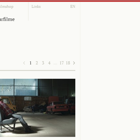
ilmshop
Links
EN
rfilme
1
2
3
4
…
17
18