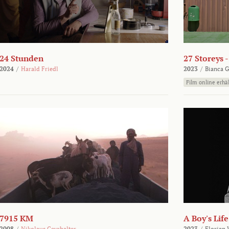
24 Stunden
27 Storeys 
2024
/
Harald Friedl
2023
/
Bianca G
Film online erhäl
7915 KM
A Boy's Life
2008
/
Nikolaus Geyrhalter
2023
/
Florian 