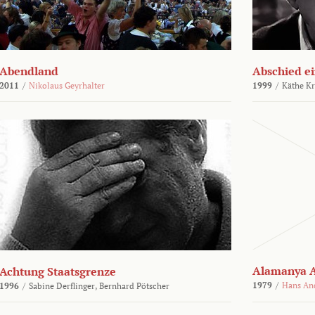
Abendland
Abschied ei
2011
/
Nikolaus Geyrhalter
1999
/
Käthe Kr
Alamanya A
Achtung Staatsgrenze
1979
/
Hans An
1996
/
Sabine Derflinger,
Bernhard Pötscher