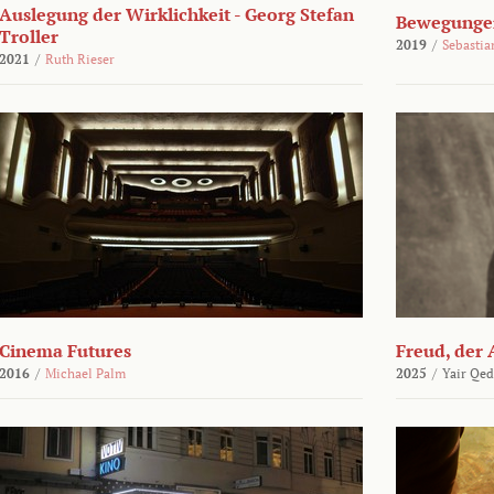
Auslegung der Wirklichkeit - Georg Stefan
Bewegungen
Troller
2019
/
Sebasti
2021
/
Ruth Rieser
Cinema Futures
Freud, der 
2016
/
Michael Palm
2025
/
Yair Qed