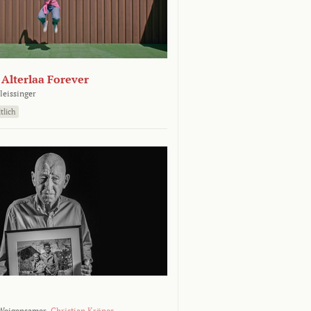
- Alterlaa Forever
leissinger
tlich
Weigensamer,
Christian Krönes