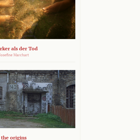
ärker als der Tod
 Josefine Marchart
the origins