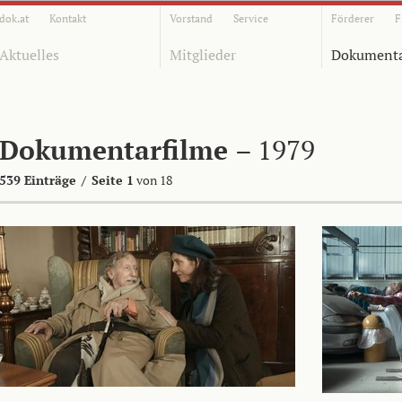
dok.at
Kontakt
Vorstand
Service
Förderer
F
Aktuelles
Mitglieder
Dokumenta
Dokumentarfilme
– 1979
539 Einträge
/
Seite 1
von 18