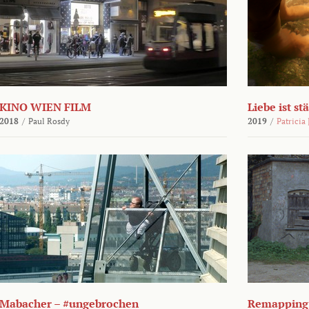
KINO WIEN FILM
Liebe ist st
2018
/
Paul Rosdy
2019
/
Patricia
Mabacher – #ungebrochen
Remapping 