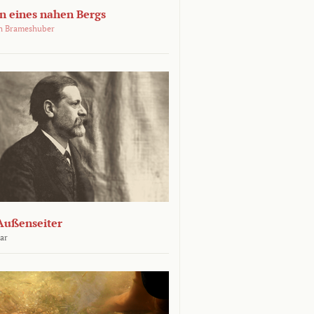
 eines nahen Bergs
an Brameshuber
Außenseiter
ar