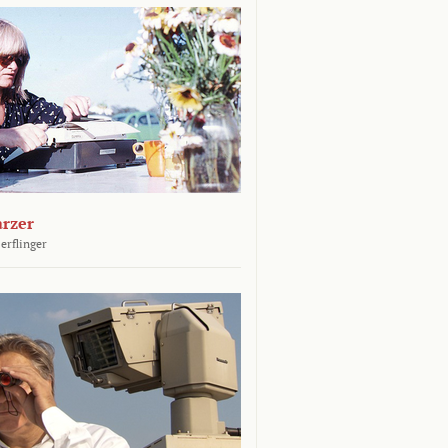
arzer
erflinger