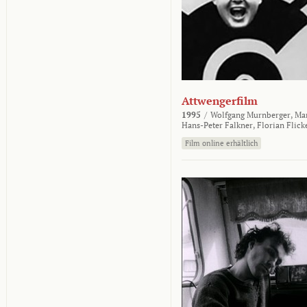
Attwengerfilm
1995
/
Wolfgang Murnberger,
Mar
Hans-Peter Falkner,
Florian Flick
Film online erhältlich