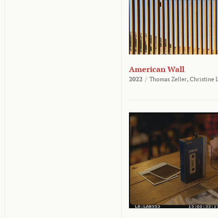
American Wall
2022
/
Thomas Zeller,
Christine 