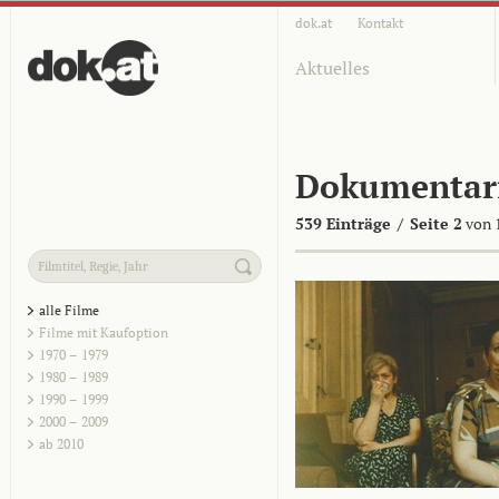
dok.at
Kontakt
Aktuelles
Dokumentar
539 Einträge
/
Seite 2
von 
alle Filme
Filme mit Kaufoption
1970 – 1979
1980 – 1989
1990 – 1999
2000 – 2009
ab 2010