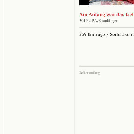
Am Anfang war das Lic
2010
/
P.A. Straubinger
539 Einträge
/
Seite 1
von 
Seitenanfang