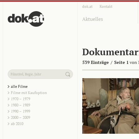
dok.at
Kontakt
Aktuelles
Dokumentar
539 Einträge
/
Seite 1
von 
alle Filme
Filme mit Kaufoption
1970 – 1979
1980 – 1989
1990 – 1999
2000 – 2009
ab 2010