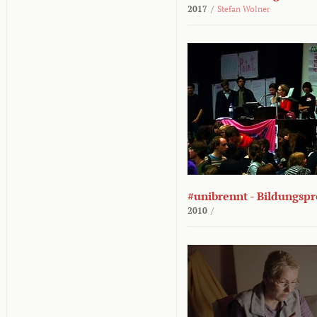
2017
/
Stefan Wolner
#unibrennt - Bildungspr
2010
/