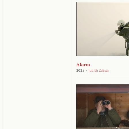
Alarm
2025
/
Judith Zdesar