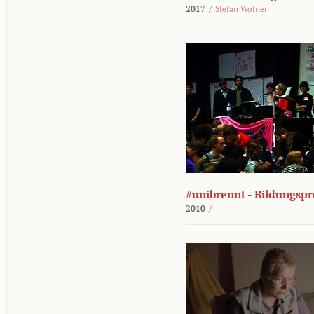
2017
/
Stefan Wolner
#unibrennt - Bildungspr
2010
/