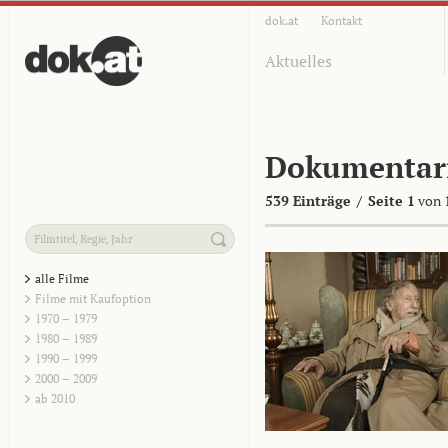
dok.at
Kontakt
Aktuelles
Dokumentar
539 Einträge
/
Seite 1
von 
alle Filme
Filme mit Kaufoption
1970 – 1979
1980 – 1989
1990 – 1999
2000 – 2009
ab 2010