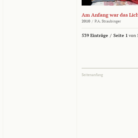
Am Anfang war das Lic
2010
/
P.A. Straubinger
539 Einträge
/
Seite 1
von 
Seitenanfang