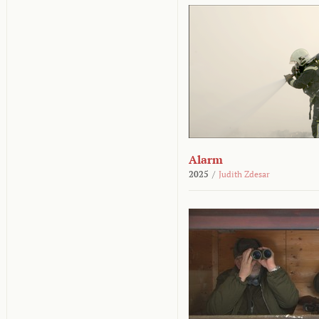
Alarm
2025
/
Judith Zdesar