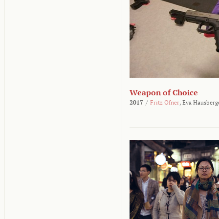
Weapon of Choice
2017
/
Fritz Ofner
,
Eva Hausberg