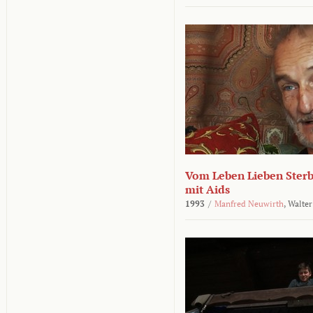
Vom Leben Lieben Sterb
mit Aids
1993
/
Manfred Neuwirth
,
Walter