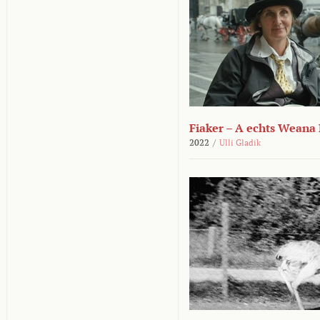
Fiaker – A echts Weana
2022
/
Ulli Gladik