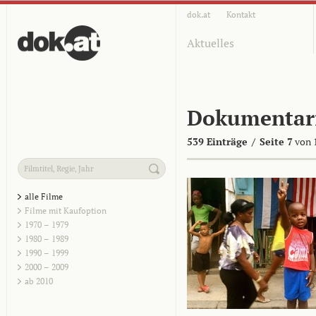
dok.at
Kontakt
Aktuelles
Dokumentar
539 Einträge
/
Seite 7
von 
alle Filme
Filme mit Kaufoption
1970 – 1979
1980 – 1989
1990 – 1999
2000 – 2009
ab 2010