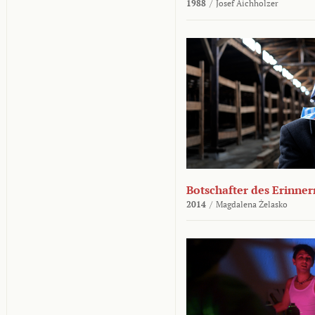
1988
/
Josef Aichholzer
Botschafter des Erinner
2014
/
Magdalena Żelasko