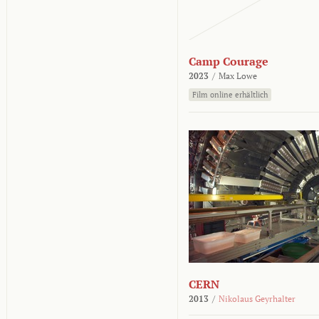
Camp Courage
2023
/
Max Lowe
Film online erhältlich
CERN
2013
/
Nikolaus Geyrhalter