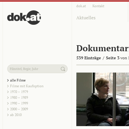
dok.at
Kontakt
Aktuelles
Dokumentar
539 Einträge
/
Seite 3
von 
alle Filme
Filme mit Kaufoption
1970 – 1979
1980 – 1989
1990 – 1999
2000 – 2009
ab 2010