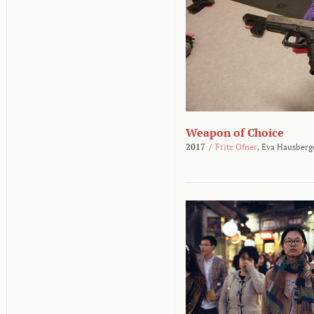
Weapon of Choice
2017
/
Fritz Ofner
,
Eva Hausberg