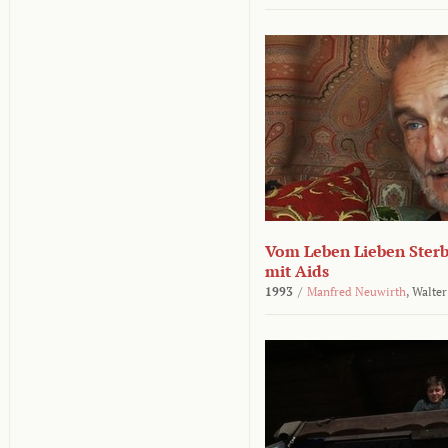
Vom Leben Lieben Sterb
mit Aids
1993
/
Manfred Neuwirth
,
Walter