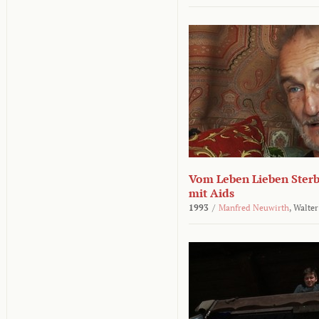
Vom Leben Lieben Sterb
mit Aids
1993
/
Manfred Neuwirth
,
Walter