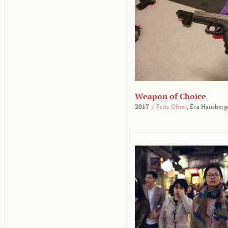
Weapon of Choice
2017
/
Fritz Ofner
,
Eva Hausberg