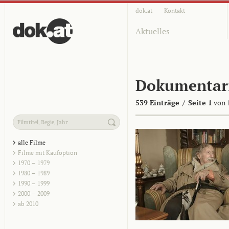
dok.at
Kontakt
Aktuelles
Dokumentar
539 Einträge
/
Seite 1
von 
alle Filme
Filme mit Kaufoption
1970 – 1979
1980 – 1989
1990 – 1999
2000 – 2009
ab 2010