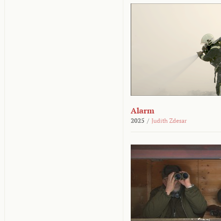
Alarm
2025
/
Judith Zdesar