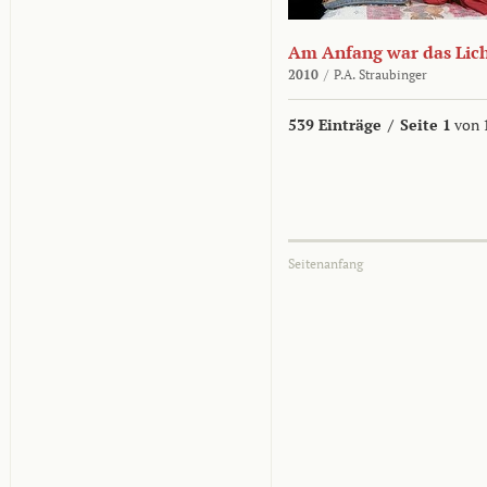
Am Anfang war das Lic
2010
/
P.A. Straubinger
539 Einträge
/
Seite 1
von 
Seitenanfang