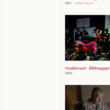
2017
/
Stefan Wolner
#unibrennt - Bildungspr
2010
/