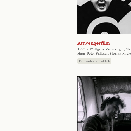
Attwengerfilm
1995
/
Wolfgang Murnberger,
Mar
Hans-Peter Falkner,
Florian Flick
Film online erhältlich