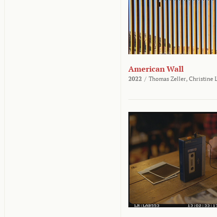
American Wall
2022
/
Thomas Zeller,
Christine 