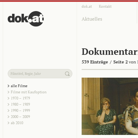
dok.at
Kontakt
Aktuelles
Dokumentar
539 Einträge
/
Seite 2
von 
alle Filme
Filme mit Kaufoption
1970 – 1979
1980 – 1989
1990 – 1999
2000 – 2009
ab 2010