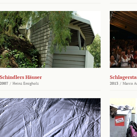
Schindlers Häuser
Schlagersta
2007
/
Heinz Emigholz
2013
/
Marco An