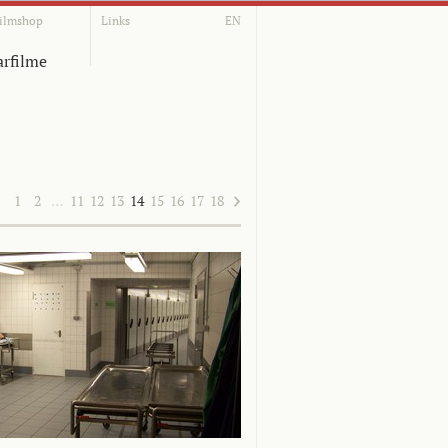
ilmshop
Links
EN
rfilme
1
2
…
11
12
13
14
15
16
17
18