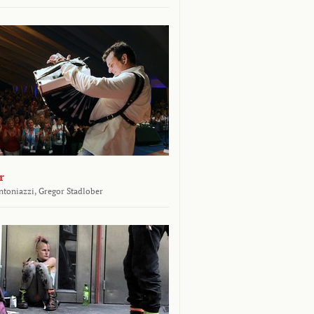
r
toniazzi,
Gregor Stadlober