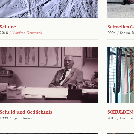
Schnee
Schnelles G
2018
/
Manfred Neuwirth
2004
/
Sabine D
Schuld und Gedächtnis
SCHULDEN 
1992
/
Egon Humer
2013
/
Eva Ecke