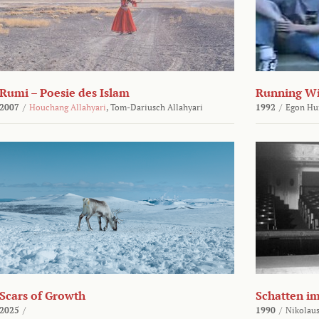
Rumi – Poesie des Islam
Running Wi
2007
/
Houchang Allahyari
,
Tom-Dariusch Allahyari
1992
/
Egon Hu
Scars of Growth
Schatten i
2025
/
1990
/
Nikolaus