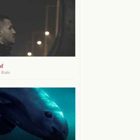
pf
 Riahi