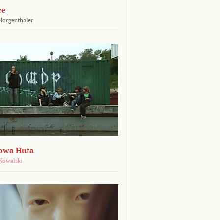
ce
Morgenthaler
owa Huta
Kowalski