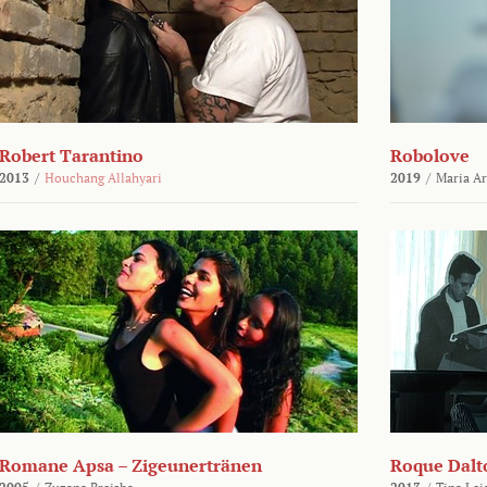
Robert Tarantino
Robolove
2013
/
Houchang Allahyari
2019
/
Maria A
Romane Apsa – Zigeunertränen
Roque Dalto