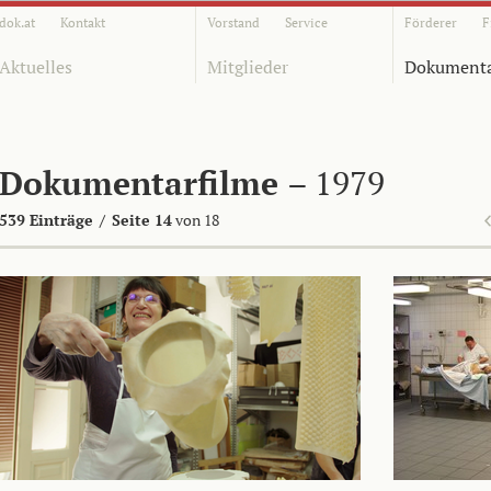
dok.at
Kontakt
Vorstand
Service
Förderer
F
Aktuelles
Mitglieder
Dokumenta
Dokumentarfilme
– 1979
539 Einträge
/
Seite 14
von 18