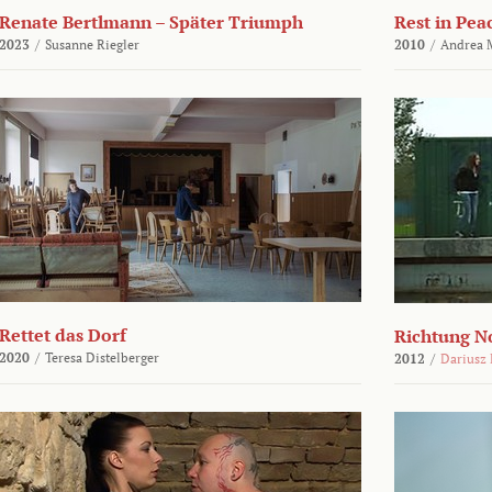
Renate Bertlmann – Später Triumph
Rest in Pea
2023
/
Susanne Riegler
2010
/
Andrea 
Rettet das Dorf
Richtung N
2020
/
Teresa Distelberger
2012
/
Dariusz 