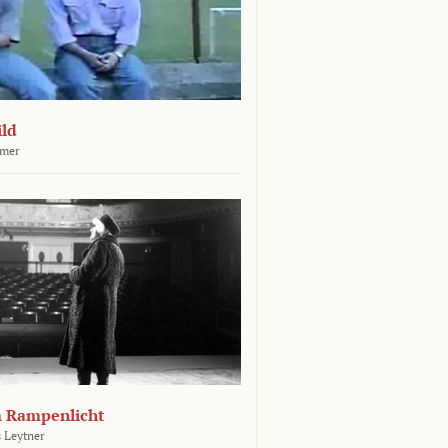
ld
mer
m Rampenlicht
 Leytner