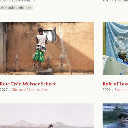
2005
/
Zuzana Brejcha
2013
/
Tina Lei
Film online erhältlich
Rote Erde Weisser Schnee
Rule of Law
2017
/
Christine Moderbacher
2006
/
Susanne 