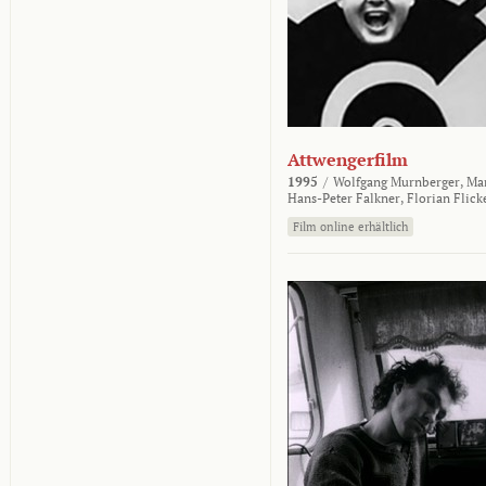
Attwengerfilm
1995
/
Wolfgang Murnberger,
Mar
Hans-Peter Falkner,
Florian Flick
Film online erhältlich