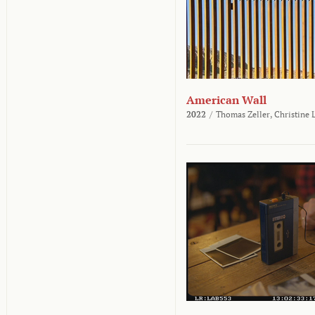
American Wall
2022
/
Thomas Zeller,
Christine 