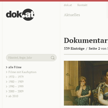
dok.at
Kontakt
Aktuelles
Dokumentar
539 Einträge
/
Seite 2
von 
alle Filme
Filme mit Kaufoption
1970 – 1979
1980 – 1989
1990 – 1999
2000 – 2009
ab 2010