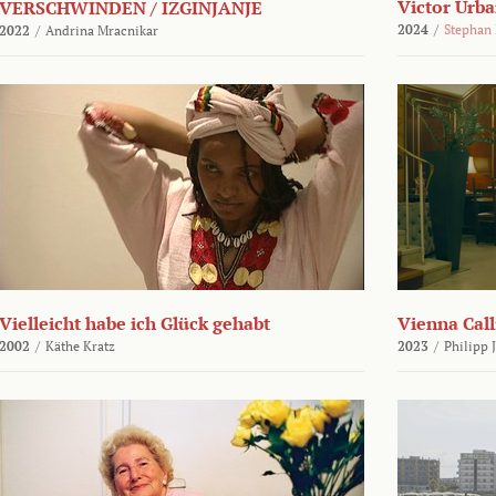
Victor Urba
VERSCHWINDEN / IZGINJANJE
2024
/
Stephan
2022
/
Andrina Mracnikar
Vielleicht habe ich Glück gehabt
Vienna Call
2002
/
Käthe Kratz
2023
/
Philipp 