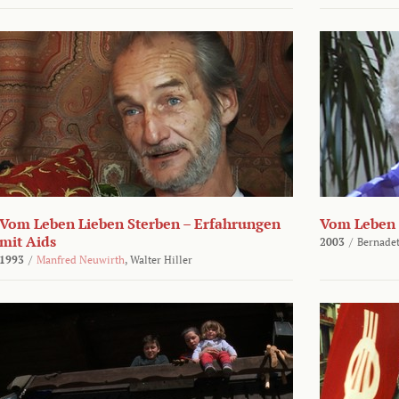
Vom Leben Lieben Sterben – Erfahrungen
Vom Leben 
mit Aids
2003
/
Bernadet
1993
/
Manfred Neuwirth
,
Walter Hiller