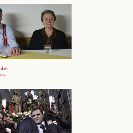
ndet
öcker