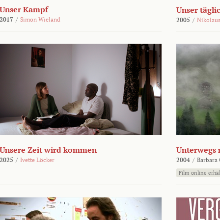
Unser Kampf
Unser tägli
2017
/
Simon Wieland
2005
/
Nikolaus
Unsere Zeit wird kommen
Unterwegs 
2025
/
Ivette Löcker
2004
/
Barbara 
Film online erhäl