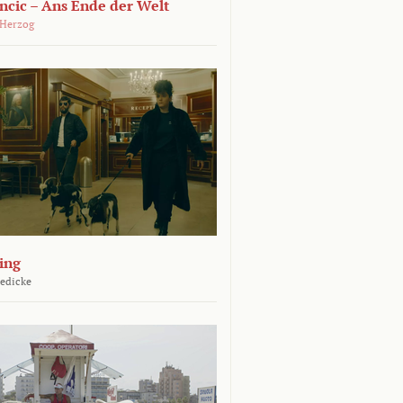
ncic – Ans Ende der Welt
 Herzog
ing
Jedicke