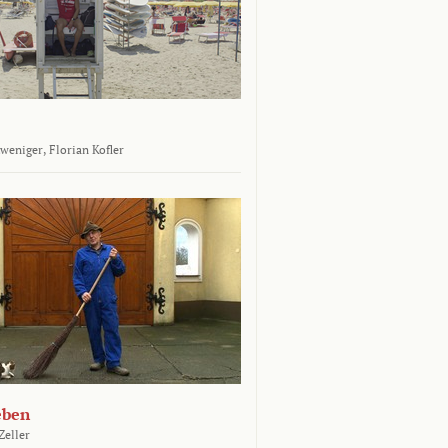
tweniger,
Florian Kofler
eben
Zeller