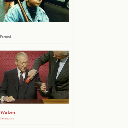
 Freund
 Walzer
ckermann