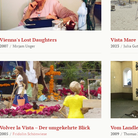
Vienna's Lost Daughters
Vista Mare
2007
/
Mirjam Unger
2023
/
Julia Gu
Volver la Vista – Der umgekehrte Blick
Vom Landl
2005
/
Fridolin Schönwiese
2009
/
Thomas 