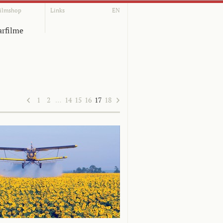
ilmshop
Links
EN
rfilme
1
2
…
14
15
16
17
18