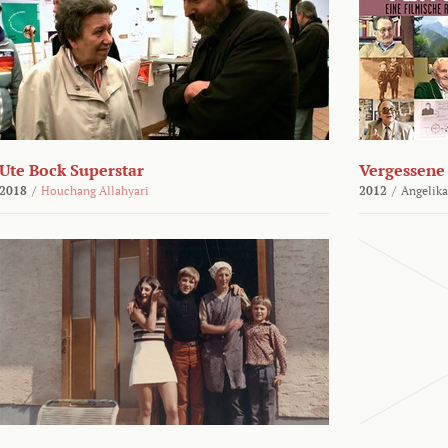
Ute Bock Superstar
Vergessene 
2018
/
Houchang Allahyari
2012
/
Angelika