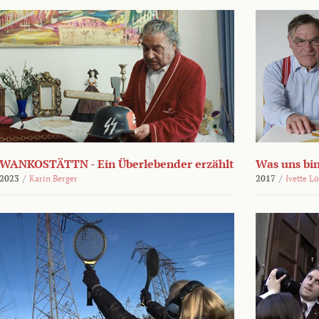
WANKOSTÄTTN - Ein Überlebender erzählt
Was uns bi
2023
/
Karin Berger
2017
/
Ivette L