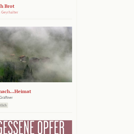
ch Brot
 Geyrhalter
nach...Heimat
Gräftner
tlich